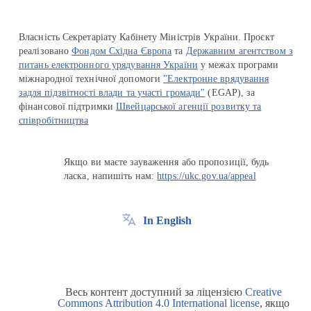
Власність Секретаріату Кабінету Міністрів України. Проєкт
реалізовано
Фондом Східна Європа
та
Державним агентством з
питань електронного урядування України
у межах програми
міжнародної технічної допомоги
"Електронне врядування
задля підзвітності влади та участі громади"
(EGAP), за
фінансової підтримки
Швейцарської агенції розвитку та
співробітництва
Якщо ви маєте зауваження або пропозиції, будь
ласка, напишіть нам:
https://ukc.gov.ua/appeal
In English
Весь контент доступний за ліцензією
Creative
Commons Attribution 4.0 International license
, якщо