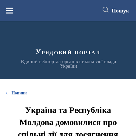
до
основного
Пошук
вмісту
Меню
Урядовий портал
Єдиний вебпортал органів виконавчої влади
України
Новини
Україна та Республіка
Молдова домовилися про
спільні дії для досягнення