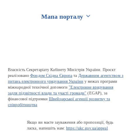
Мапа порталу
Перейти на сайт Ukraine.ua
Власність Секретаріату Кабінету Міністрів України. Проєкт
реалізовано
Фондом Східна Європа
та
Державним агентством з
питань електронного урядування України
у межах програми
міжнародної технічної допомоги
"Електронне врядування
задля підзвітності влади та участі громади"
(EGAP), за
фінансової підтримки
Швейцарської агенції розвитку та
співробітництва
Якщо ви маєте зауваження або пропозиції, будь
ласка, напишіть нам:
https://ukc.gov.ua/appeal