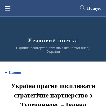
до
основного
Пошук
вмісту
Меню
Урядовий портал
Єдиний вебпортал органів виконавчої влади
України
Новини
Україна прагне посилювати
стратегічне партнерство з
Туреччиною, – Іванна