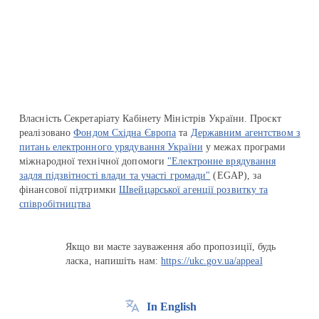
Перейти на сайт Ukraine.ua
Власність Секретаріату Кабінету Міністрів України. Проєкт
реалізовано
Фондом Східна Європа
та
Державним агентством з
питань електронного урядування України
у межах програми
міжнародної технічної допомоги
"Електронне врядування
задля підзвітності влади та участі громади"
(EGAP), за
фінансової підтримки
Швейцарської агенції розвитку та
співробітництва
Якщо ви маєте зауваження або пропозиції, будь
ласка, напишіть нам:
https://ukc.gov.ua/appeal
In English