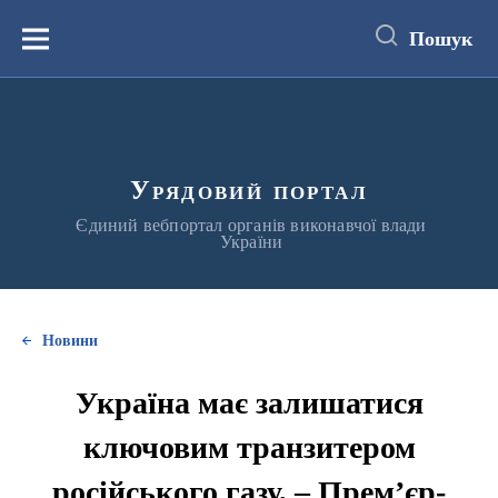
до
основного
Пошук
вмісту
Меню
Урядовий портал
Єдиний вебпортал органів виконавчої влади
України
Новини
Україна має залишатися
ключовим транзитером
російського газу, – Прем’єр-