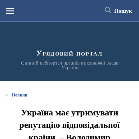
до
основного
Пошук
вмісту
Меню
Урядовий портал
Єдиний вебпортал органів виконавчої влади
України
Новини
Україна має утримувати
репутацію відповідальної
країни, – Володимир