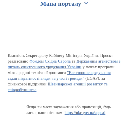
Мапа порталу
Перейти на сайт Ukraine.ua
Власність Секретаріату Кабінету Міністрів України. Проєкт
реалізовано
Фондом Східна Європа
та
Державним агентством з
питань електронного урядування України
у межах програми
міжнародної технічної допомоги
"Електронне врядування
задля підзвітності влади та участі громади"
(EGAP), за
фінансової підтримки
Швейцарської агенції розвитку та
співробітництва
Якщо ви маєте зауваження або пропозиції, будь
ласка, напишіть нам:
https://ukc.gov.ua/appeal