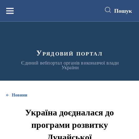
до
основного
Пошук
вмісту
Меню
Урядовий портал
Єдиний вебпортал органів виконавчої влади
України
Новини
Україна доєдналася до
програми розвитку
Дунайської