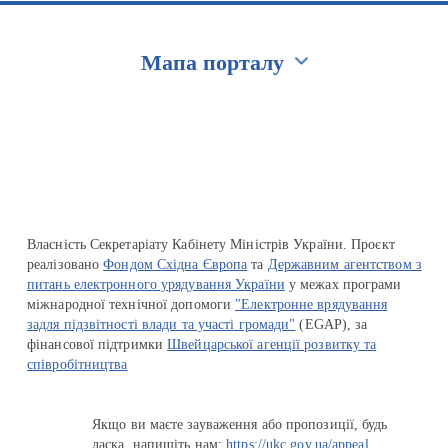
Мапа порталу
Перейти на сайт Ukraine.ua
Власність Секретаріату Кабінету Міністрів України. Проєкт
реалізовано
Фондом Східна Європа
та
Державним агентством з
питань електронного урядування України
у межах програми
міжнародної технічної допомоги
"Електронне врядування
задля підзвітності влади та участі громади"
(EGAP), за
фінансової підтримки
Швейцарської агенції розвитку та
співробітництва
Якщо ви маєте зауваження або пропозиції, будь
ласка, напишіть нам:
https://ukc.gov.ua/appeal