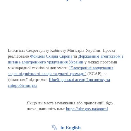
Перейти на сайт Ukraine.ua
Власність Секретаріату Кабінету Міністрів України. Проєкт
реалізовано
Фондом Східна Європа
та
Державним агентством з
питань електронного урядування України
у межах програми
міжнародної технічної допомоги
"Електронне врядування
задля підзвітності влади та участі громади"
(EGAP), за
фінансової підтримки
Швейцарської агенції розвитку та
співробітництва
Якщо ви маєте зауваження або пропозиції, будь
ласка, напишіть нам:
https://ukc.gov.ua/appeal
In English