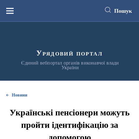
до
основного
Пошук
вмісту
Меню
Урядовий портал
Єдиний вебпортал органів виконавчої влади
України
Новини
Українські пенсіонери можуть
пройти ідентифікацію за
допомогою