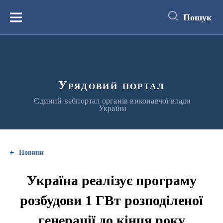
до
основного
Пошук
вмісту
Меню
Урядовий портал
Єдиний вебпортал органів виконавчої влади
України
Новини
Україна реалізує програму
розбудови 1 ГВт розподіленої
генерації до кінця року