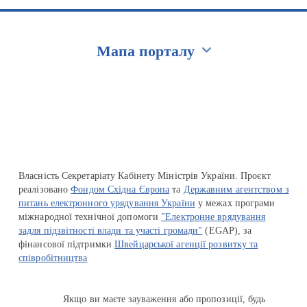
Мапа порталу
Перейти на сайт Ukraine.ua
Власність Секретаріату Кабінету Міністрів України. Проєкт
реалізовано
Фондом Східна Європа
та
Державним агентством з
питань електронного урядування України
у межах програми
міжнародної технічної допомоги
"Електронне врядування
задля підзвітності влади та участі громади"
(EGAP), за
фінансової підтримки
Швейцарської агенції розвитку та
співробітництва
Якщо ви маєте зауваження або пропозиції, будь