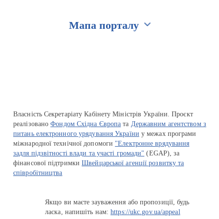
Мапа порталу
Перейти на сайт Ukraine.ua
Власність Секретаріату Кабінету Міністрів України. Проєкт
реалізовано
Фондом Східна Європа
та
Державним агентством з
питань електронного урядування України
у межах програми
міжнародної технічної допомоги
"Електронне врядування
задля підзвітності влади та участі громади"
(EGAP), за
фінансової підтримки
Швейцарської агенції розвитку та
співробітництва
Якщо ви маєте зауваження або пропозиції, будь
ласка, напишіть нам:
https://ukc.gov.ua/appeal