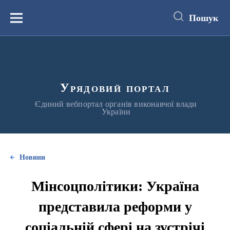
до
основного
Пошук
вмісту
Меню
Урядовий портал
Єдиний вебпортал органів виконавчої влади
України
Новини
Мінсоцполітики: Україна
представила реформи у
соціальній сфері на зустрічі