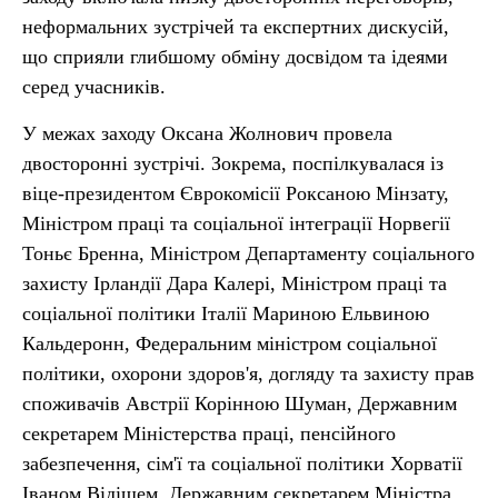
неформальних зустрічей та експертних дискусій,
що сприяли глибшому обміну досвідом та ідеями
серед учасників.
У межах заходу Оксана Жолнович провела
двосторонні зустрічі. Зокрема, поспілкувалася із
віце-президентом Єврокомісії Роксаною Мінзату,
Міністром праці та соціальної інтеграції Норвегії
Тоньє Бренна, Міністром Департаменту соціального
захисту Ірландії Дара Калері, Міністром праці та
соціальної політики Італії Мариною Ельвиною
Кальдеронн, Федеральним міністром соціальної
політики, охорони здоров'я, догляду та захисту прав
споживачів Австрії Корінною Шуман, Державним
секретарем Міністерства праці, пенсійного
забезпечення, сім'ї та соціальної політики Хорватії
Іваном Відішем, Державним секретарем Міністра