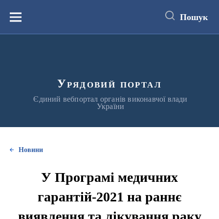
до
основного
Пошук
вмісту
Меню
Урядовий портал
Єдиний вебпортал органів виконавчої влади
України
Новини
У Програмі медичних
гарантій-2021 на раннє
виявлення та лікування раку