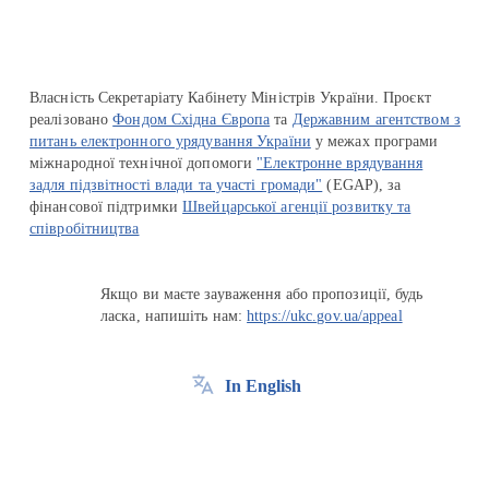
Власність Секретаріату Кабінету Міністрів України. Проєкт
реалізовано
Фондом Східна Європа
та
Державним агентством з
питань електронного урядування України
у межах програми
міжнародної технічної допомоги
"Електронне врядування
задля підзвітності влади та участі громади"
(EGAP), за
фінансової підтримки
Швейцарської агенції розвитку та
співробітництва
Якщо ви маєте зауваження або пропозиції, будь
ласка, напишіть нам:
https://ukc.gov.ua/appeal
In English