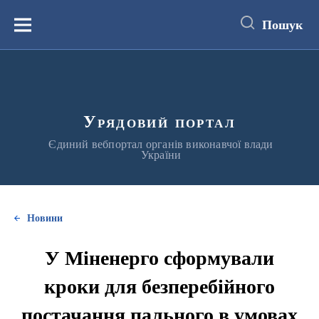
до
основного
Пошук
вмісту
Меню
Урядовий портал
Єдиний вебпортал органів виконавчої влади
України
Новини
У Міненерго сформували
кроки для безперебійного
постачання пального в умовах