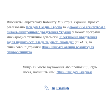
Власність Секретаріату Кабінету Міністрів України. Проєкт
реалізовано
Фондом Східна Європа
та
Державним агентством з
питань електронного урядування України
у межах програми
міжнародної технічної допомоги
"Електронне врядування
задля підзвітності влади та участі громади"
(EGAP), за
фінансової підтримки
Швейцарської агенції розвитку та
співробітництва
Якщо ви маєте зауваження або пропозиції, будь
ласка, напишіть нам:
https://ukc.gov.ua/appeal
In English