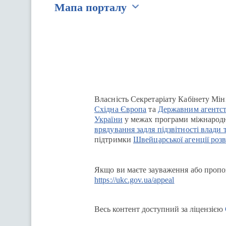
Мапа порталу
Перейти на сайт Ukraine.ua
Власність Секретаріату Кабінету Мін
Східна Європа
та
Державним агентст
України
у межах програми міжнародн
врядування задля підзвітності влади 
підтримки
Швейцарської агенції розв
Якщо ви маєте зауваження або пропоз
https://ukc.gov.ua/appeal
Весь контент доступний за ліцензією