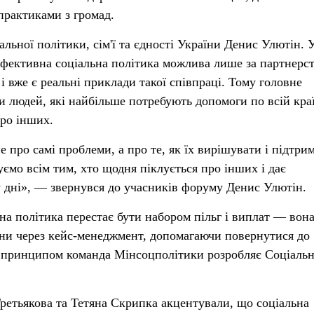
практиками з громад.
льної політики, сім'ї та єдності України Денис Улютін. 
ефективна соціальна політика можлива лише за партнерс
 і вже є реальні приклади такої співпраці. Тому головне
и людей, які найбільше потребують допомоги по всій краї
про інших.
 про самі проблеми, а про те, як їх вирішувати і підтри
ємо всім тим, хто щодня піклується про інших і дає
 дні», — звернувся до учасників форуму Денис Улютін.
на політика перестає бути набором пільг і виплат — вона
и через кейс-менеджмент, допомагаючи повернутися до
им принципом команда Мінсоцполітики розробляє Соціаль
ретьякова та Тетяна Скрипка акцентували, що соціальна