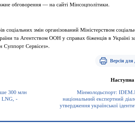
ожне обговорення — на сайті Мінсоцполітики.
ів соціальних змін організований Міністерством соціаль
України та Агентством ООН у справах біженців в Україні з
н Суппорт Сервісез».
Версія для
Наступна
нше 300 млн
Мінмолодьспорт: IDEM
 LNG, -
національний експертний діал
утвердження української іденти