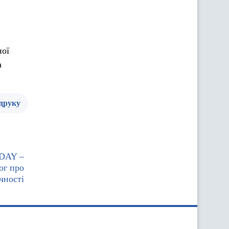
ної
а
 друку
.DAY –
ог про
чності