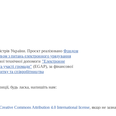
істрів України. Проєкт реалізовано
Фондом
вом з питань електронного урядування
ої технічної допомоги
"Електронне
та участі громади"
(EGAP), за фінансової
итку та співробітництва
иції, будь ласка, напишіть нам:
Creative Commons Attribution 4.0 International license
, якщо не зазн