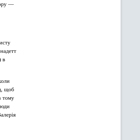
тору —
исту
рнадетт
 в
коли
д, щоб
в тому
люди
Валерія