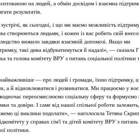
ієнтованою на людей, а обмін досвідом і взаємна підтрим
гати результатів.
зустрічі, як сьогодні, і що ми маємо можливість підтрим
ва створюються людьми, і кожен із вас робить свій внесо
 людство вижило завдяки взаємній допомозі. Якщо ми
римку, такі дива відбуватимуться й надалі», — сказала 
ка та голова комітету ВРУ з питань соціальної політики 
 найважливіше — про людей і громади, їхню підтримку, 
и, а й відновлюватися і розвиватися. Ми працюємо у во
 і водночас переосмислюємо соціальну сферу та формуємо
мки та довіри. І саме від нашої спільної роботи залежить
ожемо ці виклики подолати», — наголосила Тетяна Скрип
ідкомітету у справах сім'ї та дітей комітету ВРУ з питань
ої політики.