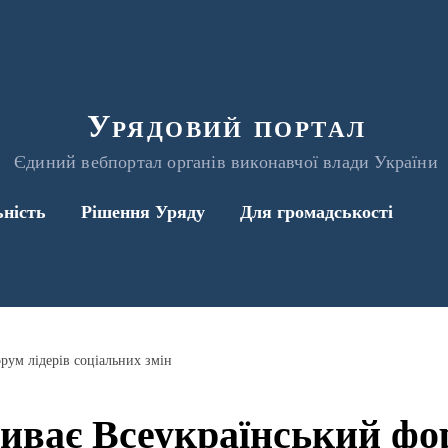
Урядовий портал
Єдиний вебпортал органів виконавчої влади України
ьність
Рішення Уряду
Для громадськості
рум лідерів соціальних змін
риває Всеукраїнський фор