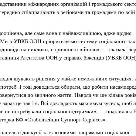
едставники міжнародних організацій і громадського сек
осередньо співпрацюють з регіонами та громадами по всій
дооцінена, але саме вона є найважливішою, адже щодня
. Ми в УВКБ ООН пріоритезуємо систему соціального зах
 відповідь на виклики, спричинені війною», — сказала Бе
дставниця Агентства ООН у справах біженців (УВКБ ООН)
 щодня шукають рішення у майже неможливих ситуаціях, 
 потреб. І тоді доводиться обирати, що робити насампере
ернутися до звичного життя. Навряд чи ще кілька рокі
 зараз це так і є. Всі докладають максимум зусиль, щоб 
ше не потребували соціальної підтримки», — поділилася 
кторка БФ «Стабілізейшн Суппорт Сервісез».
панельні дискусії за ключовими напрямами соціальної