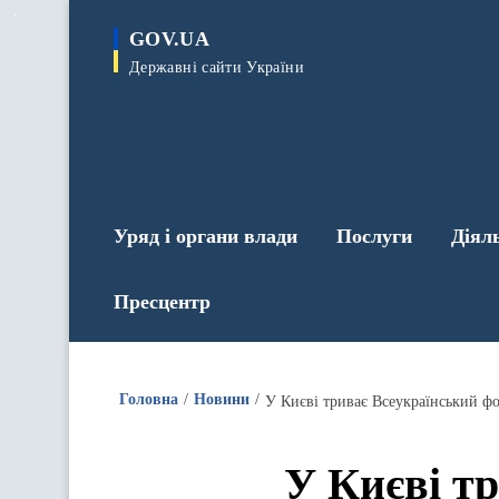
до
основного
GOV.UA
вмісту
Державні сайти України
Уряд і органи влади
Послуги
Діял
Пресцентр
Головна
Новини
У Києві триває Всеукраїнський фо
У Києві т