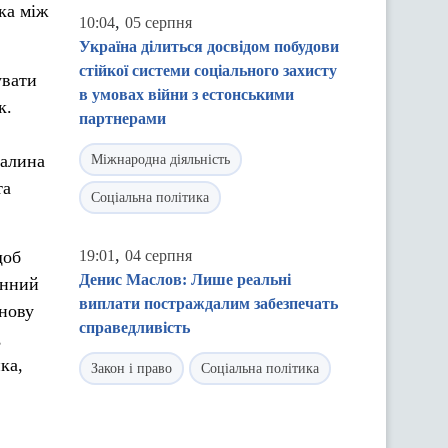
ка між
,
10:04
05 серпня
Україна ділиться досвідом побудови
стійкої системи соціального захисту
увати
в умовах війни з естонськими
к.
партнерами
Галина
Міжнародна діяльність
та
Соціальна політика
,
щоб
19:01
04 серпня
Денис Маслов: Лише реальні
єнний
виплати постраждалим забезпечать
 нову
справедливість
,
ка,
Закон і право
Соціальна політика