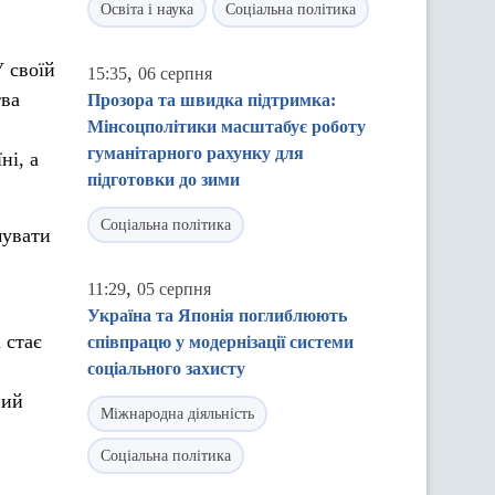
Освіта і наука
Соціальна політика
У своїй
,
15:35
06 серпня
тва
Прозора та швидка підтримка:
Мінсоцполітики масштабує роботу
гуманітарного рахунку для
ні, а
підготовки до зими
Соціальна політика
мувати
,
11:29
05 серпня
Україна та Японія поглиблюють
 стає
співпрацю у модернізації системи
соціального захисту
ний
Міжнародна діяльність
Соціальна політика