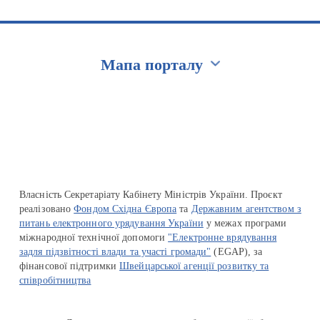
Мапа порталу
Перейти на сайт Ukraine.ua
Власність Секретаріату Кабінету Міністрів України. Проєкт
реалізовано
Фондом Східна Європа
та
Державним агентством з
питань електронного урядування України
у межах програми
міжнародної технічної допомоги
"Електронне врядування
задля підзвітності влади та участі громади"
(EGAP), за
фінансової підтримки
Швейцарської агенції розвитку та
співробітництва