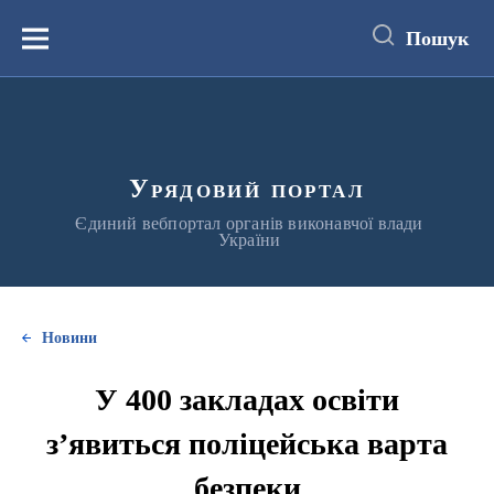
до
основного
Пошук
вмісту
Меню
Урядовий портал
Єдиний вебпортал органів виконавчої влади
України
Новини
У 400 закладах освіти
з’явиться поліцейська варта
безпеки