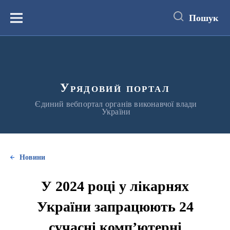
до
основного
Пошук
вмісту
Меню
Урядовий портал
Єдиний вебпортал органів виконавчої влади
України
Новини
У 2024 році у лікарнях
України запрацюють 24
сучасні комп’ютерні