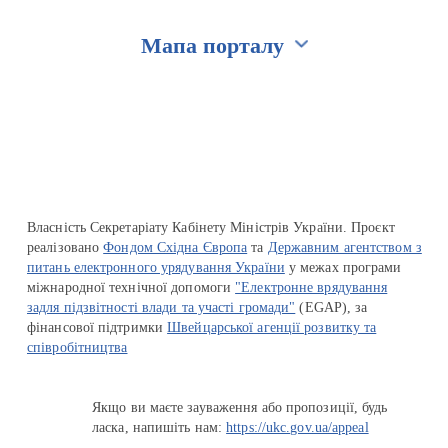
Мапа порталу
Перейти на сайт Ukraine.ua
Власність Секретаріату Кабінету Міністрів України. Проєкт
реалізовано
Фондом Східна Європа
та
Державним агентством з
питань електронного урядування України
у межах програми
міжнародної технічної допомоги
"Електронне врядування
задля підзвітності влади та участі громади"
(EGAP), за
фінансової підтримки
Швейцарської агенції розвитку та
співробітництва
Якщо ви маєте зауваження або пропозиції, будь
ласка, напишіть нам:
https://ukc.gov.ua/appeal