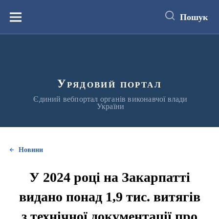
до
основного
Пошук
вмісту
Меню
Урядовий портал
Єдиний вебпортал органів виконавчої влади
України
Новини
У 2024 році на Закарпатті
видано понад 1,9 тис. витягів
з технічної документації про