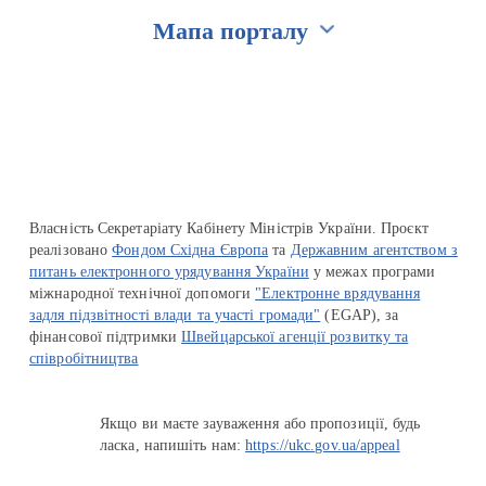
Мапа порталу
Перейти на сайт Ukraine.ua
Власність Секретаріату Кабінету Міністрів України. Проєкт
реалізовано
Фондом Східна Європа
та
Державним агентством з
питань електронного урядування України
у межах програми
міжнародної технічної допомоги
"Електронне врядування
задля підзвітності влади та участі громади"
(EGAP), за
фінансової підтримки
Швейцарської агенції розвитку та
співробітництва
Якщо ви маєте зауваження або пропозиції, будь
ласка, напишіть нам:
https://ukc.gov.ua/appeal