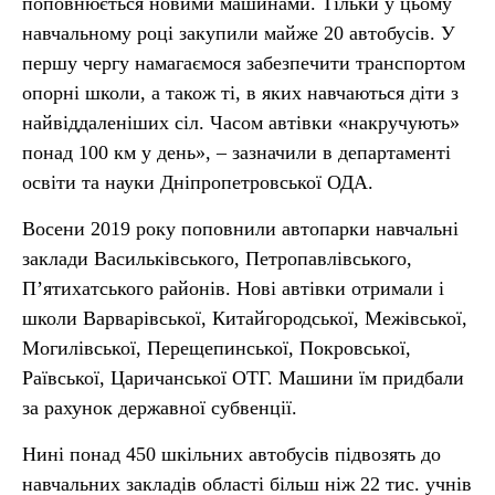
поповнюється новими машинами. Тільки у цьому
навчальному році закупили майже 20 автобусів. У
першу чергу намагаємося забезпечити транспортом
опорні школи, а також ті, в яких навчаються діти з
найвіддаленіших сіл. Часом автівки «накручують»
понад 100 км у день», – зазначили в департаменті
освіти та науки Дніпропетровської ОДА.
Восени 2019 року поповнили автопарки навчальні
заклади Васильківського, Петропавлівського,
П’ятихатського районів. Нові автівки отримали і
школи Варварівської, Китайгородської, Межівської,
Могилівської, Перещепинської, Покровської,
Раївської, Царичанської ОТГ. Машини їм придбали
за рахунок державної субвенції.
Нині понад 450 шкільних автобусів підвозять до
навчальних закладів області більш ніж 22 тис. учнів