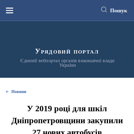
до
основного
Пошук
вмісту
Меню
Урядовий портал
Єдиний вебпортал органів виконавчої влади
України
Новини
У 2019 році для шкіл
Дніпропетровщини закупили
27 нових автобусів