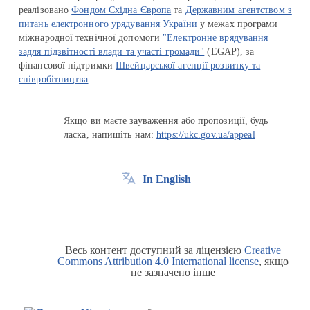
реалізовано
Фондом Східна Європа
та
Державним агентством з
питань електронного урядування України
у межах програми
міжнародної технічної допомоги
"Електронне врядування
задля підзвітності влади та участі громади"
(EGAP), за
фінансової підтримки
Швейцарської агенції розвитку та
співробітництва
Якщо ви маєте зауваження або пропозиції, будь
ласка, напишіть нам:
https://ukc.gov.ua/appeal
In English
Весь контент доступний за ліцензією
Creative
Commons Attribution 4.0 International license
, якщо
не зазначено інше