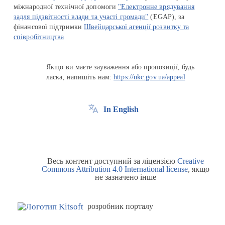
міжнародної технічної допомоги
"Електронне врядування
задля підзвітності влади та участі громади"
(EGAP), за
фінансової підтримки
Швейцарської агенції розвитку та
співробітництва
Якщо ви маєте зауваження або пропозиції, будь
ласка, напишіть нам:
https://ukc.gov.ua/appeal
In English
Весь контент доступний за ліцензією
Creative
Commons Attribution 4.0 International license
, якщо
не зазначено інше
розробник порталу