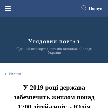
до
основного
Пошук
вмісту
Меню
Урядовий портал
Єдиний вебпортал органів виконавчої влади
України
Новини
У 2019 році держава
забезпечить житлом понад
1700 дітей-сиріт, - Юлія