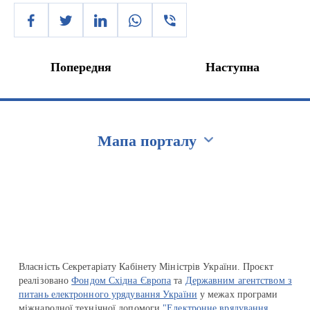
Попередня
Наступна
Мапа порталу
Перейти на сайт Ukraine.ua
Власність Секретаріату Кабінету Міністрів України. Проєкт
реалізовано
Фондом Східна Європа
та
Державним агентством з
питань електронного урядування України
у межах програми
міжнародної технічної допомоги
"Електронне врядування