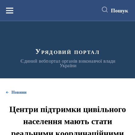
до
основного
Пошук
вмісту
Меню
Урядовий портал
Єдиний вебпортал органів виконавчої влади
України
Новини
Центри підтримки цивільного
населення мають стати
реальними координаційними