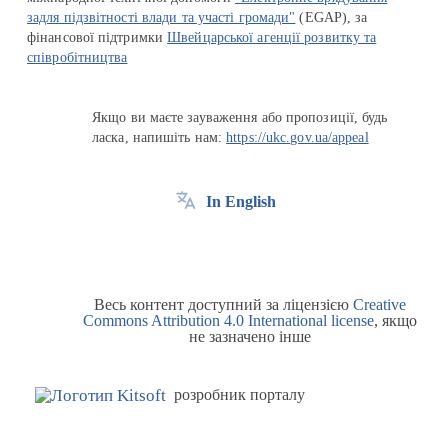
задля підзвітності влади та участі громади"
(EGAP), за
фінансової підтримки
Швейцарської агенції розвитку та
співробітництва
Якщо ви маєте зауваження або пропозиції, будь
ласка, напишіть нам:
https://ukc.gov.ua/appeal
In English
Весь контент доступний за ліцензією
Creative
Commons Attribution 4.0 International license
, якщо
не зазначено інше
розробник порталу