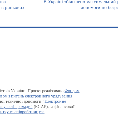
тва
В Україні збільшено максимальний 
 в ринкових
допомоги по безр
істрів України. Проєкт реалізовано
Фондом
вом з питань електронного урядування
ої технічної допомоги
"Електронне
та участі громади"
(EGAP), за фінансової
итку та співробітництва