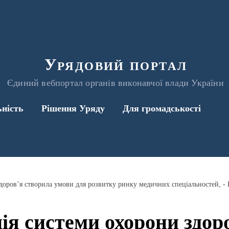
Урядовий портал
Єдиний вебпортал органів виконавчої влади України
ьність
Рішення Уряду
Для громадськості
доров’я створила умови для розвитку ринку медичних спеціальностей, -
я системи охорони здор