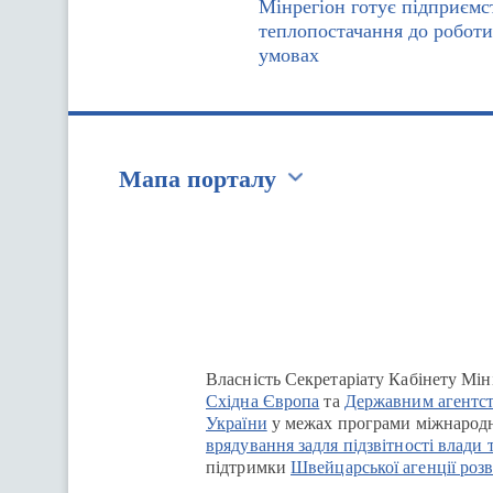
Мінрегіон готує підприємс
теплопостачання до роботи
умовах
Мапа порталу
Перейти на сайт Ukraine.ua
Власність Секретаріату Кабінету Мін
Східна Європа
та
Державним агентст
України
у межах програми міжнародн
врядування задля підзвітності влади 
підтримки
Швейцарської агенції розв