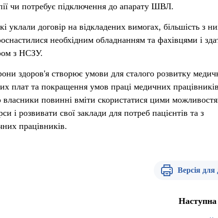
апії чи потребує підключення до апарату ШВЛ.
які уклали договір на відкладених вимогах, більшість з н
ооснастилися необхідним обладнанням та фахівцями і зда
ром з НСЗУ.
они здоров'я створює умови для сталого розвитку медич
тних плат та покращення умов праці медичних працівників
о власники повинні вміти скористатися цими можливостя
си і розвивати свої заклади для потреб пацієнтів та з
чних працівників.
Версія для
Наступна