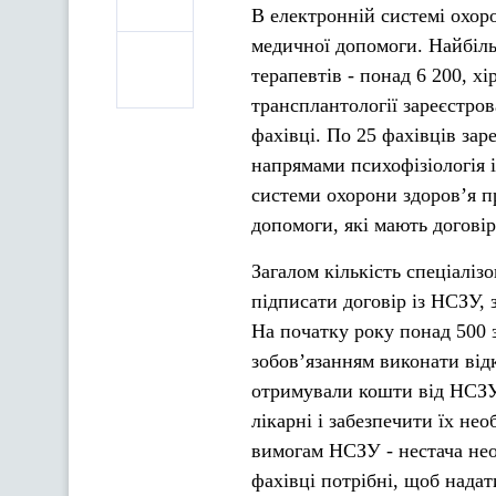
В електронній системі охоро
медичної допомоги. Найбільш
терапевтів - понад 6 200, хі
трансплантології зареєстрова
фахівці. По 25 фахівців зар
напрямами психофізіологія і
системи охорони здоров’я пр
допомоги, які мають догові
Загалом кількість спеціаліз
підписати договір із НСЗУ, 
На початку року понад 500 з
зобов’язанням виконати від
отримували кошти від НСЗУ 
лікарні і забезпечити їх н
вимогам НСЗУ - нестача необ
фахівці потрібні, щоб нада