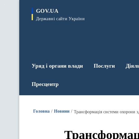
до
основного
GOV.UA
вмісту
Державні сайти України
Уряд і органи влади
Послуги
Діял
Пресцентр
Головна
Новини
Трансформація системи охорони з
Трансформаці