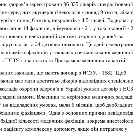
ни здоров’я зареєстровано 96 835 лікарів спеціалізованої
е серед них акушерів гінекологів - понад 9 тисяч, лікар
рургів - понад 6 тисяч, неврологів - 4,5 тисячі. Водночас у
но лише 14 фахівців, в імунології - 21, у токсикології - 
еєстровано в електронній системі охорони здоров’я за
 вірусологія та 34 дитячих онкологи. Це дані з електронн
о кількість фахівців у закладах спеціалізованої медичної
р з НСЗУ і працюють за Програмою медичних гарантій.
ованих закладів, що мають договір з НСЗУ, - 1682. Щоб
заклад має мати достатньо лікарів відповідних спеціально
акладів охорони здоров’я в Україні уклали договір з НСЗ
кладені вимоги. Власники та керівники медичних закладів
на відкладених умовах, мали 6 місяців, щоб дообладнат
еобхідними фахівцями. Одна з основних причин невідповід
хідної кількості медичних фахівців, зокрема анестезіоло
ти пацієнту комплексну допомогу, якщо він потрапляє у