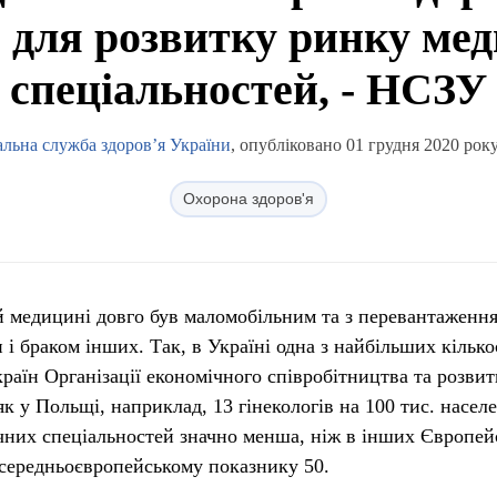
 для розвитку ринку ме
спеціальностей, - НСЗУ
льна служба здоров’я України
, опубліковано 01 грудня 2020 року
Охорона здоров'я
ій медицині довго був маломобільним та з перевантаженн
і браком інших. Так, в Україні одна з найбільших кілько
країн Організації економічного співробітництва та розвит
як у Польщі, наприклад, 13 гінекологів на 100 тис. насел
ічних спеціальностей значно менша, ніж в інших Європе
 середньоєвропейському показнику 50.