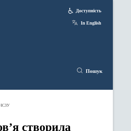
Доступність
In English
Пошук
 НСЗУ
ов’я створила