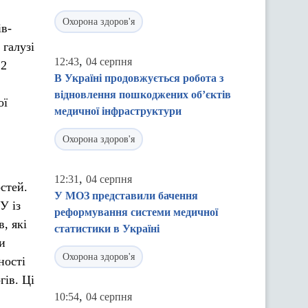
Охорона здоров'я
ів-
 галузі
,
12:43
04 серпня
22
В Україні продовжується робота з
відновлення пошкоджених об’єктів
ої
медичної інфраструктури
Охорона здоров'я
,
12:31
04 серпня
стей.
У МОЗ представили бачення
У із
реформування системи медичної
, які
статистики в Україні
и
Охорона здоров'я
ності
гів. Ці
,
10:54
04 серпня