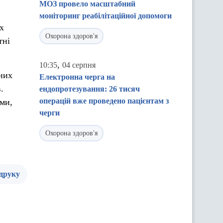
МОЗ провело масштабний
моніторинг реабілітаційної допомоги
их
Охорона здоров'я
тні
,
10:35
04 серпня
них
Електронна черга на
.
ендопротезування: 26 тисяч
операцій вже проведено пацієнтам з
ми,
черги
Охорона здоров'я
 друку