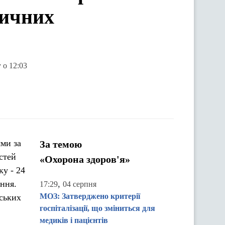
дичних
 о 12:03
ями за
За темою
стей
«Охорона здоров'я»
ку - 24
ення.
,
17:29
04 серпня
МОЗ: Затверджено критерії
йських
госпіталізації, що зміниться для
медиків і пацієнтів