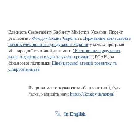
Власність Секретаріату Кабінету Міністрів України. Проєкт
реалізовано
Фондом Східна Європа
та
Державним агентством з
питань електронного урядування України
у межах програми
міжнародної технічної допомоги
"Електронне врядування
задля підзвітності влади та участі громади"
(EGAP), за
фінансової підтримки
Швейцарської агенції розвитку та
співробітництва
Якщо ви маєте зауваження або пропозиції, будь
ласка, напишіть нам:
https://ukc.gov.ua/appeal
In English