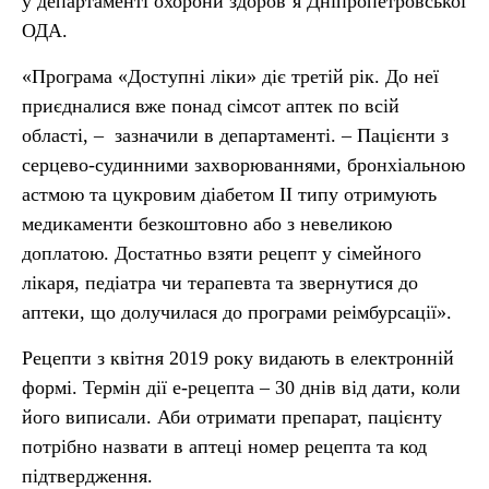
у департаменті охорони здоров’я Дніпропетровської
ОДА.
«Програма «Доступні ліки» діє третій рік. До неї
приєдналися вже понад сімсот аптек по всій
області, – зазначили в департаменті. – Пацієнти з
серцево-судинними захворюваннями, бронхіальною
астмою та цукровим діабетом ІІ типу отримують
медикаменти безкоштовно або з невеликою
доплатою. Достатньо взяти рецепт у сімейного
лікаря, педіатра чи терапевта та звернутися до
аптеки, що долучилася до програми реімбурсації».
Рецепти з квітня 2019 року видають в електронній
формі. Термін дії е-рецепта – 30 днів від дати, коли
його виписали. Аби отримати препарат, пацієнту
потрібно назвати в аптеці номер рецепта та код
підтвердження.