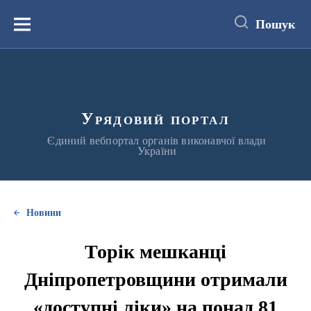
до
основного
Пошук
вмісту
Меню
Урядовий портал
Єдиний вебпортал органів виконавчої влади
України
Новини
Торік мешканці
Дніпропетровщини отримали
«доступні ліки» на понад 81