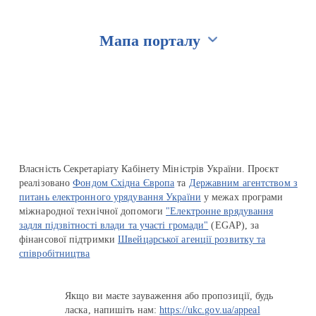
Мапа порталу
Перейти на сайт Ukraine.ua
Власність Секретаріату Кабінету Міністрів України. Проєкт
реалізовано
Фондом Східна Європа
та
Державним агентством з
питань електронного урядування України
у межах програми
міжнародної технічної допомоги
"Електронне врядування
задля підзвітності влади та участі громади"
(EGAP), за
фінансової підтримки
Швейцарської агенції розвитку та
співробітництва
Якщо ви маєте зауваження або пропозиції, будь
ласка, напишіть нам:
https://ukc.gov.ua/appeal