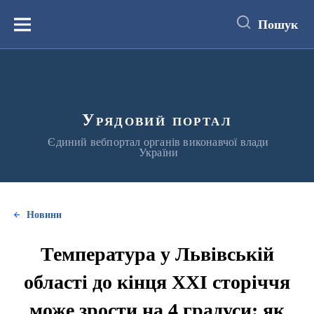
до
основного
Пошук
вмісту
Меню
Урядовий портал
Єдиний вебпортал органів виконавчої влади
України
Новини
Температура у Львівській
області до кінця XXI сторіччя
може зрости на 4 градуси: як