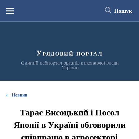
до
основного
Пошук
вмісту
Меню
Урядовий портал
Єдиний вебпортал органів виконавчої влади
України
Новини
Тарас Висоцький і Посол
Японії в Україні обговорили
співпрацю в агросекторі