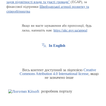
задля підзвітності влади та участі громади"
(EGAP), за
фінансової підтримки
Швейцарської агенції розвитку та
співробітництва
Якщо ви маєте зауваження або пропозиції, будь
ласка, напишіть нам:
https://ukc.gov.ua/appeal
In English
Весь контент доступний за ліцензією
Creative
Commons Attribution 4.0 International license
, якщо
не зазначено інше
розробник порталу