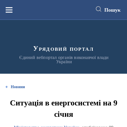
до
основного
Пошук
вмісту
Меню
Урядовий портал
Єдиний вебпортал органів виконавчої влади
України
Новини
Ситуація в енергосистемі на 9
січня