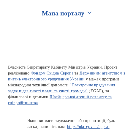
Мапа порталу
Перейти на сайт Ukraine.ua
Власність Секретаріату Кабінету Міністрів України. Проєкт
реалізовано
Фондом Східна Європа
та
Державним агентством з
питань електронного урядування України
у межах програми
міжнародної технічної допомоги
"Електронне врядування
задля підзвітності влади та участі громади"
(EGAP), за
фінансової підтримки
Швейцарської агенції розвитку та
співробітництва
Якщо ви маєте зауваження або пропозиції, будь
ласка, напишіть нам:
https://ukc.gov.ua/appeal