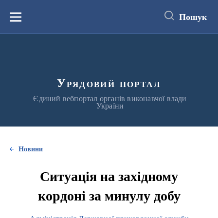
до
основного
Пошук
вмісту
Меню
Урядовий портал
Єдиний вебпортал органів виконавчої влади
України
Новини
Ситуація на західному
кордоні за минулу добу