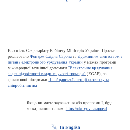
Перейти на сайт Ukraine.ua
Власність Секретаріату Кабінету Міністрів України. Проєкт
реалізовано
Фондом Східна Європа
та
Державним агентством з
питань електронного урядування України
у межах програми
міжнародної технічної допомоги
"Електронне врядування
задля підзвітності влади та участі громади"
(EGAP), за
фінансової підтримки
Швейцарської агенції розвитку та
співробітництва
Якщо ви маєте зауваження або пропозиції, будь
ласка, напишіть нам:
https://ukc.gov.ua/appeal
In English