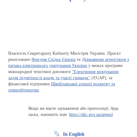
Перейти на сайт Ukraine.ua
Власність Секретаріату Кабінету Міністрів України. Проєкт
реалізовано
Фондом Східна Європа
та
Державним агентством з
питань електронного урядування України
у межах програми
міжнародної технічної допомоги
"Електронне врядування
задля підзвітності влади та участі громади"
(EGAP), за
фінансової підтримки
Швейцарської агенції розвитку та
співробітництва
Якщо ви маєте зауваження або пропозиції, будь
ласка, напишіть нам:
https://ukc.gov.ua/appeal
In English