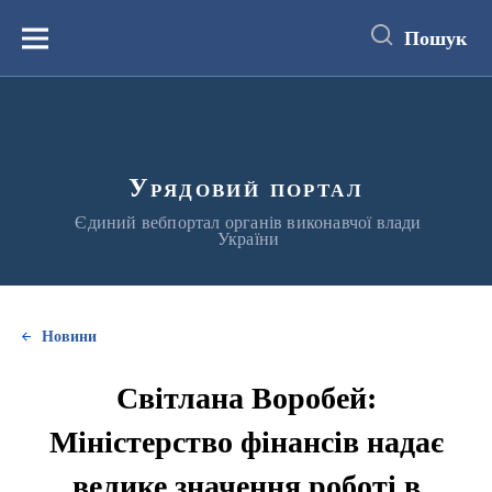
до
основного
Пошук
вмісту
Меню
Урядовий портал
Єдиний вебпортал органів виконавчої влади
України
Новини
Світлана Воробей:
Міністерство фінансів надає
велике значення роботі в