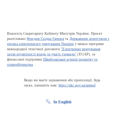
Власність Секретаріату Кабінету Міністрів України. Проєкт
реалізовано
Фондом Східна Європа
та
Державним агентством з
питань електронного урядування України
у межах програми
міжнародної технічної допомоги
"Електронне врядування
задля підзвітності влади та участі громади"
(EGAP), за
фінансової підтримки
Швейцарської агенції розвитку та
співробітництва
Якщо ви маєте зауваження або пропозиції, будь
ласка, напишіть нам:
https://ukc.gov.ua/appeal
In English