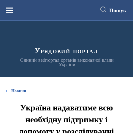
до
основного
Пошук
вмісту
Меню
Урядовий портал
Єдиний вебпортал органів виконавчої влади
України
Новини
Україна надаватиме всю
необхідну підтримку і
допомогу у розслідуванні