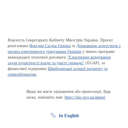
Перейти на сайт Ukraine.ua
Власність Секретаріату Кабінету Міністрів України. Проєкт
реалізовано
Фондом Східна Європа
та
Державним агентством з
питань електронного урядування України
у межах програми
міжнародної технічної допомоги
"Електронне врядування
задля підзвітності влади та участі громади"
(EGAP), за
фінансової підтримки
Швейцарської агенції розвитку та
співробітництва
Якщо ви маєте зауваження або пропозиції, будь
ласка, напишіть нам:
https://ukc.gov.ua/appeal
In English