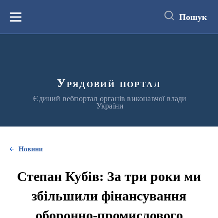
до
основного
Пошук
вмісту
Меню
Урядовий портал
Єдиний вебпортал органів виконавчої влади
України
Новини
Степан Кубів: За три роки ми
збільшили фінансування
оборонно-промислового