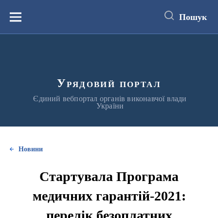
до
основного
Пошук
вмісту
Меню
Урядовий портал
Єдиний вебпортал органів виконавчої влади
України
Новини
Стартувала Програма
медичних гарантій-2021:
перелік безоплатних