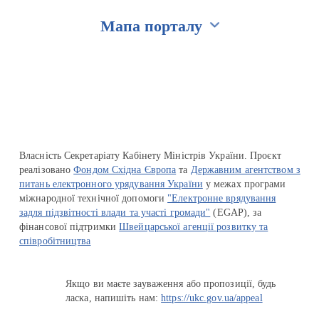
Мапа порталу
Перейти на сайт Ukraine.ua
Власність Секретаріату Кабінету Міністрів України. Проєкт
реалізовано
Фондом Східна Європа
та
Державним агентством з
питань електронного урядування України
у межах програми
міжнародної технічної допомоги
"Електронне врядування
задля підзвітності влади та участі громади"
(EGAP), за
фінансової підтримки
Швейцарської агенції розвитку та
співробітництва
Якщо ви маєте зауваження або пропозиції, будь
ласка, напишіть нам:
https://ukc.gov.ua/appeal