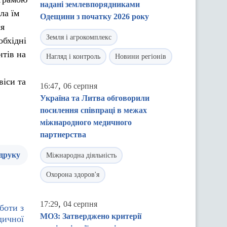
надані землевпорядниками
ла їм
Одещини з початку 2026 року
ся
Земля і агрокомплекс
обхідні
нтів на
Нагляд і контроль
Новини регіонів
віси та
,
16:47
06 серпня
Україна та Литва обговорили
посилення співпраці в межах
міжнародного медичного
партнерства
 друку
Міжнародна діяльність
Охорона здоров'я
,
17:29
04 серпня
боти з
МОЗ: Затверджено критерії
дичної