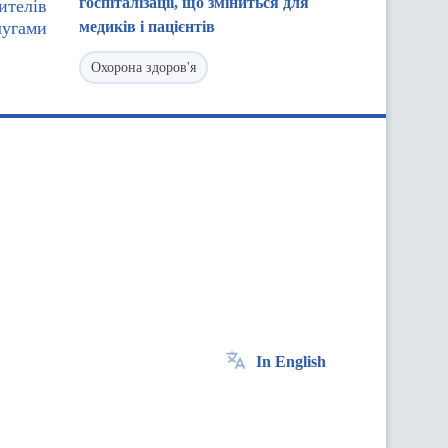
госпіталізації, що зміниться для
ителів
лугами
медиків і пацієнтів
Охорона здоров'я
In English