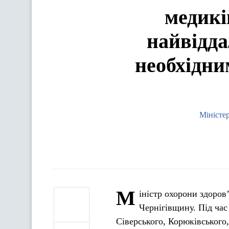
медикі
найвідда
необхідни
Міністер
М
іністр охорони здоров
Чернігівщину. Під час
Сіверського, Корюківського