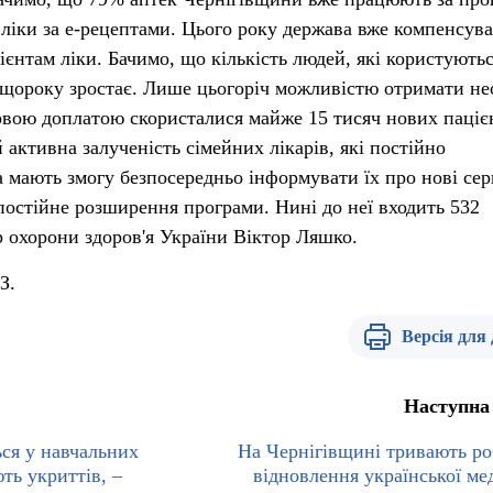
 ліки за е-рецептами. Цього року держава вже компенсува
ієнтам ліки. Бачимо, що кількість людей, які користують
щороку зростає. Лише цьогоріч можливістю отримати не
ковою доплатою скористалися майже 15 тисяч нових паціє
активна залученість сімейних лікарів, які постійно
 мають змогу безпосередньо інформувати їх про нові сер
 постійне розширення програми. Нині до неї входить 532
р охорони здоров'я України Віктор Ляшко.
З.
Версія для
Наступна
ься у навчальних
На Чернігівщині тривають ро
ють укриттів, –
відновлення української ме