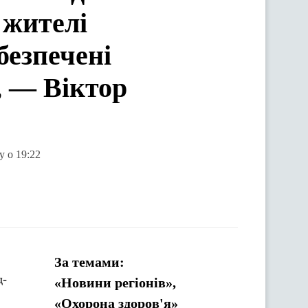
 жителі
безпечені
, — Віктор
у о 19:22
За темами:
д-
«Новини регіонів»,
«Охорона здоров'я»