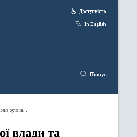
Доступність
In English
Пошук
Спільними зусиллями МОЗ, місцевої влади та медиків маємо зробити все, аби жителі найвіддаленіших регіонів були забезпечені необхідними ліками та вакцинами, — Віктор Ляшко
ї влади та