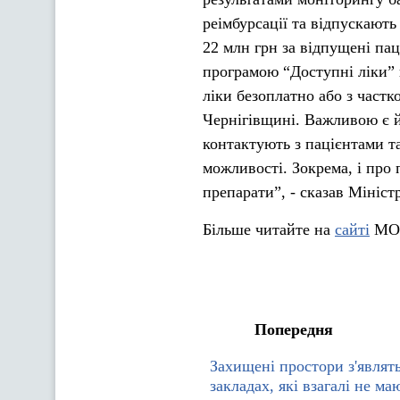
реімбурсації та відпускають
22 млн грн за відпущені пац
програмою “Доступні ліки” 
ліки безоплатно або з част
Чернігівщині. Важливою є й 
контактують з пацієнтами та
можливості. Зокрема, і про
препарати”, - сказав Мініст
Більше читайте на
сайті
МО
Попередня
Захищені простори з'являт
закладах, які взагалі не ма