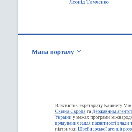
Леонід Тимченко
Мапа порталу
Перейти на сайт Ukraine.ua
Власність Секретаріату Кабінету Мін
Східна Європа
та
Державним агентст
України
у межах програми міжнародн
врядування задля підзвітності влади 
підтримки
Швейцарської агенції розв