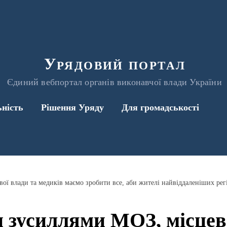
Урядовий портал
Єдиний вебпортал органів виконавчої влади України
ьність
Рішення Уряду
Для громадськості
 зусиллями МОЗ, місцево