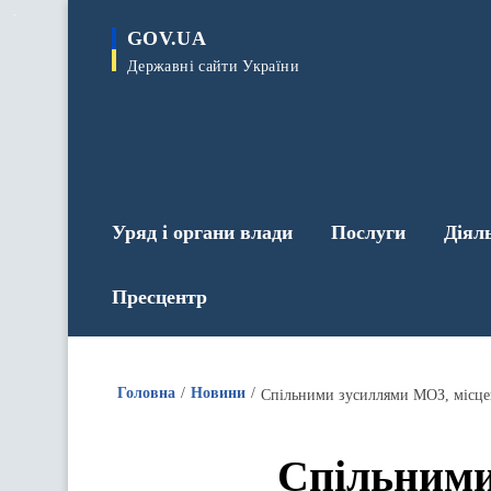
до
основного
GOV.UA
вмісту
Державні сайти України
Уряд і органи влади
Послуги
Діял
Пресцентр
Головна
Новини
Спільними