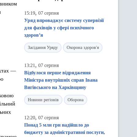
івником
и
,
15:19
07 серпня
Уряд впроваджує систему супервізії
для фахівців у сфері психічного
здоров’я
Засідання Уряду
Охорона здоров'я
,
13:21
07 серпня
нктах —
Відбулося перше відрядження
ро
Міністра внутрішніх справ Івана
Вигівського на Харківщину
тковою
Новини регіонів
Оборона
пільний
льних
,
12:20
07 серпня
Понад 5 млн грн надійшло до
бюджету за адміністративні послуги,
ограмою