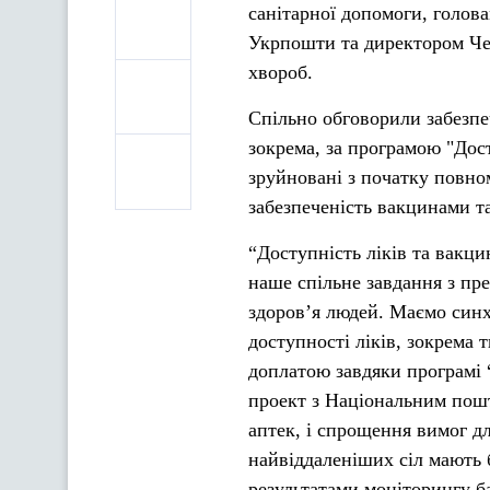
санітарної допомоги, голов
Укрпошти та директором Че
хвороб.
Спільно обговорили забезпе
зокрема, за програмою "Дост
зруйновані з початку повно
забезпеченість вакцинами та
“Доступність ліків та вакц
наше спільне завдання з пр
здоров’я людей. Маємо синх
доступності ліків, зокрема 
доплатою завдяки програмі “
проект з Національним пош
аптек, і спрощення вимог дл
найвіддаленіших сіл мають 
результатами моніторингу 