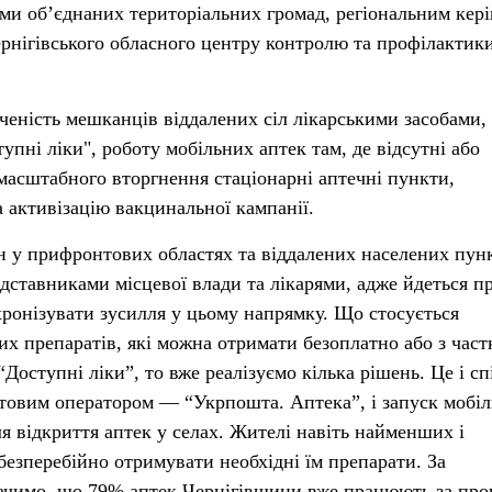
ами обʼєднаних територіальних громад, регіональним кер
рнігівського обласного центру контролю та профілактик
ченість мешканців віддалених сіл лікарськими засобами,
упні ліки", роботу мобільних аптек там, де відсутні або
масштабного вторгнення стаціонарні аптечні пункти,
 активізацію вакцинальної кампанії.
ин у прифронтових областях та віддалених населених пу
едставниками місцевої влади та лікарями, адже йдеться п
ронізувати зусилля у цьому напрямку. Що стосується
тих препаратів, які можна отримати безоплатно або з час
Доступні ліки”, то вже реалізуємо кілька рішень. Це і с
товим оператором — “Укрпошта. Аптека”, і запуск мобі
я відкриття аптек у селах. Жителі навіть найменших і
безперебійно отримувати необхідні їм препарати. За
бачимо, що 79% аптек Чернігівщини вже працюють за пр