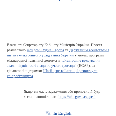
Перейти на сайт Ukraine.ua
Власність Секретаріату Кабінету Міністрів України. Проєкт
реалізовано
Фондом Східна Європа
та
Державним агентством з
питань електронного урядування України
у межах програми
міжнародної технічної допомоги
"Електронне врядування
задля підзвітності влади та участі громади"
(EGAP), за
фінансової підтримки
Швейцарської агенції розвитку та
співробітництва
Якщо ви маєте зауваження або пропозиції, будь
ласка, напишіть нам:
https://ukc.gov.ua/appeal
In English