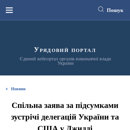
до
основного
Пошук
вмісту
Меню
Урядовий портал
Єдиний вебпортал органів виконавчої влади
України
Новини
Спільна заява за підсумками
зустрічі делегацій України та
США у Джидді