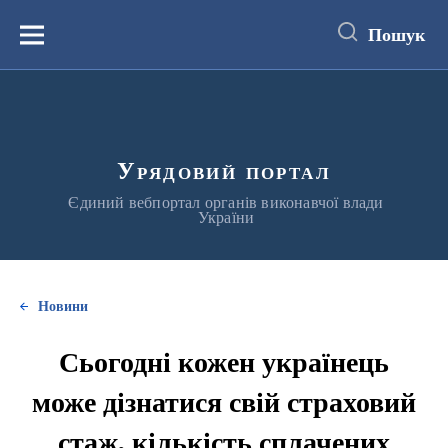
до
основного
Пошук
вмісту
Меню
Урядовий портал
Єдиний вебпортал органів виконавчої влади
України
Новини
Сьогодні кожен українець
може дізнатися свій страховий
стаж, кількість сплачених