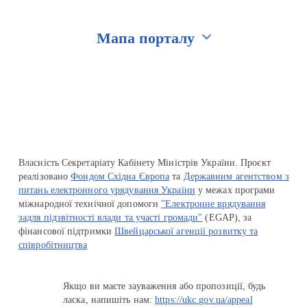
Мапа порталу
Перейти на сайт Ukraine.ua
Власність Секретаріату Кабінету Міністрів України. Проєкт
реалізовано
Фондом Східна Європа
та
Державним агентством з
питань електронного урядування України
у межах програми
міжнародної технічної допомоги
"Електронне врядування
задля підзвітності влади та участі громади"
(EGAP), за
фінансової підтримки
Швейцарської агенції розвитку та
співробітництва
Якщо ви маєте зауваження або пропозиції, будь
ласка, напишіть нам:
https://ukc.gov.ua/appeal