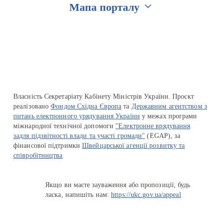
Мапа порталу
Перейти на сайт Ukraine.ua
Власність Секретаріату Кабінету Міністрів України. Проєкт
реалізовано
Фондом Східна Європа
та
Державним агентством з
питань електронного урядування України
у межах програми
міжнародної технічної допомоги
"Електронне врядування
задля підзвітності влади та участі громади"
(EGAP), за
фінансової підтримки
Швейцарської агенції розвитку та
співробітництва
Якщо ви маєте зауваження або пропозиції, будь
ласка, напишіть нам:
https://ukc.gov.ua/appeal