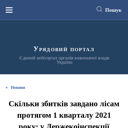
до
основного
Пошук
вмісту
Меню
Урядовий портал
Єдиний вебпортал органів виконавчої влади
України
Новини
Скільки збитків завдано лісам
протягом 1 кварталу 2021
року: у Держекоінспекції