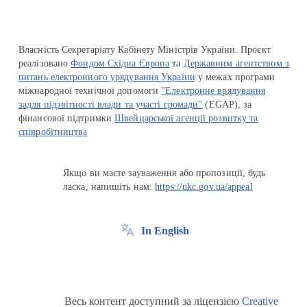
Власність Секретаріату Кабінету Міністрів України. Проєкт
реалізовано
Фондом Східна Європа
та
Державним агентством з
питань електронного урядування України
у межах програми
міжнародної технічної допомоги
"Електронне врядування
задля підзвітності влади та участі громади"
(EGAP), за
фінансової підтримки
Швейцарської агенції розвитку та
співробітництва
Якщо ви маєте зауваження або пропозиції, будь
ласка, напишіть нам:
https://ukc.gov.ua/appeal
In English
Весь контент доступний за ліцензією
Creative