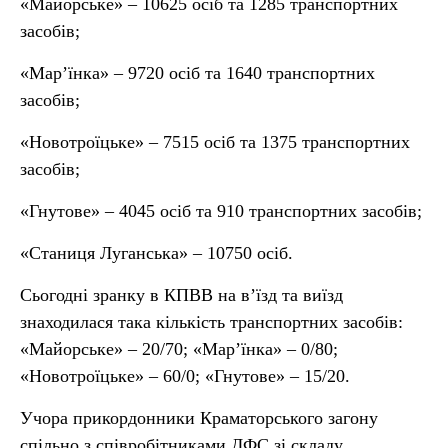
«Майорське» – 10625 осіб та 1285 транспортних
засобів;
«Мар’їнка» – 9720 осіб та 1640 транспортних
засобів;
«Новотроїцьке» – 7515 осіб та 1375 транспортних
засобів;
«Гнутове» – 4045 осіб та 910 транспортних засобів;
«Станиця Луганська» – 10750 осіб.
Сьогодні зранку в КПВВ на в’їзд та виїзд
знаходилася така кількість транспортних засобів:
«Майорське» – 20/70; «Мар’їнка» – 0/80;
«Новотроїцьке» – 60/0; «Гнутове» – 15/20.
Учора прикордонники Краматорського загону
спільно з співробітниками ДФС зі складу