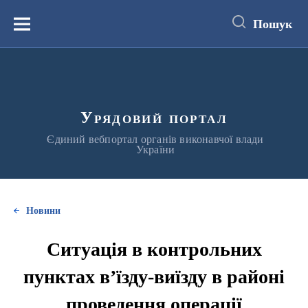
до
основного
Пошук
вмісту
Меню
Урядовий портал
Єдиний вебпортал органів виконавчої влади
України
Новини
Ситуація в контрольних
пунктах в’їзду-виїзду в районі
проведення операції