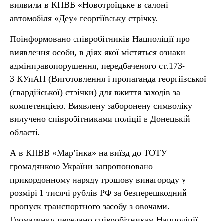
виявили в КПВВ «Новотроїцьке в салоні
автомобіля «Деу» георгіївську стрічку.
Поінформовано співробітників Нацполіції про
виявлення особи, в діях якої містяться ознаки
адмінправопорушення, передбаченого ст.173-
3 КУпАП (Виготовлення і пропаганда георгіївської
(гвардійської) стрічки) для вжиття заходів за
компетенцією. Виявлену заборонену символіку
вилучено співробітниками поліції в Донецькій
області.
А в КПВВ «Мар’їнка» на виїзд до ТОТУ
громадянкою України запропоновано
прикордонному наряду грошову винагороду у
розмірі 1 тисячі рублів РФ за безперешкодний
пропуск транспортного засобу з овочами.
Громадянку передано співробітникам Нацполіції