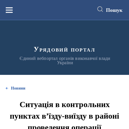
до
основного
Пошук
вмісту
Меню
Урядовий портал
Єдиний вебпортал органів виконавчої влади
України
Новини
Ситуація в контрольних
пунктах в’їзду-виїзду в районі
проведення операції