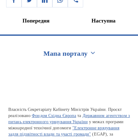
Попередня
Наступна
Мапа порталу
Перейти на сайт Ukraine.ua
Власність Секретаріату Кабінету Міністрів України. Проєкт
реалізовано
Фондом Східна Європа
та
Державним агентством з
питань електронного урядування України
у межах програми
міжнародної технічної допомоги
"Електронне врядування
задля підзвітності влади та участі громади"
(EGAP), за