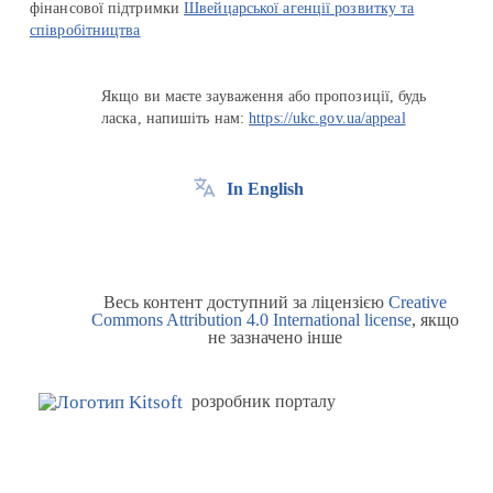
фінансової підтримки
Швейцарської агенції розвитку та
співробітництва
Якщо ви маєте зауваження або пропозиції, будь
ласка, напишіть нам:
https://ukc.gov.ua/appeal
In English
Весь контент доступний за ліцензією
Creative
Commons Attribution 4.0 International license
, якщо
не зазначено інше
розробник порталу