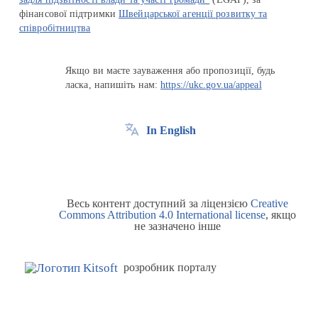
фінансової підтримки
Швейцарської агенції розвитку та
співробітництва
Якщо ви маєте зауваження або пропозиції, будь
ласка, напишіть нам:
https://ukc.gov.ua/appeal
In English
Весь контент доступний за ліцензією
Creative
Commons Attribution 4.0 International license
, якщо
не зазначено інше
розробник порталу