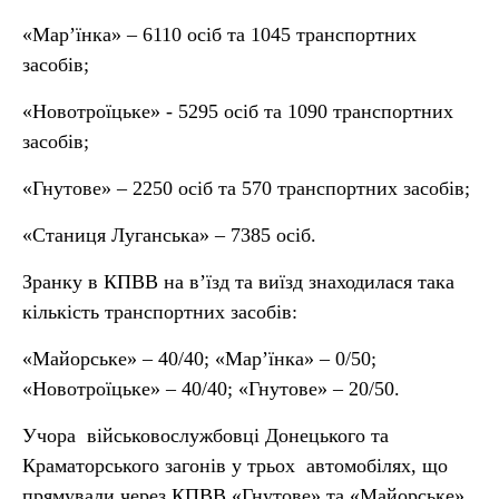
«Мар’їнка» –
6110
осіб та
1045
транспортних
засобів;
«Новотроїцьке» - 5295 осіб та 1090 транспортних
засобів;
«Гнутове» – 2250 осіб та 570 транспортних засобів;
«Станиця Луганська» – 7385 осіб.
Зранку в КПВВ на в’їзд та виїзд знаходилася така
кількість транспортних засобів:
«Майорське» – 40/40; «Мар’їнка» – 0/50;
«Новотроїцьке» – 40/40; «Гнутове» – 20/50.
Учора військовослужбовці Донецького та
Краматорського загонів у трьох автомобілях, що
прямували через КПВВ «Гнутове» та «Майорське»,