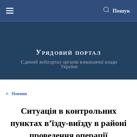
до
основного
Пошук
вмісту
Меню
Урядовий портал
Єдиний вебпортал органів виконавчої влади
України
Новини
Ситуація в контрольних
пунктах в’їзду-виїзду в районі
проведення операції