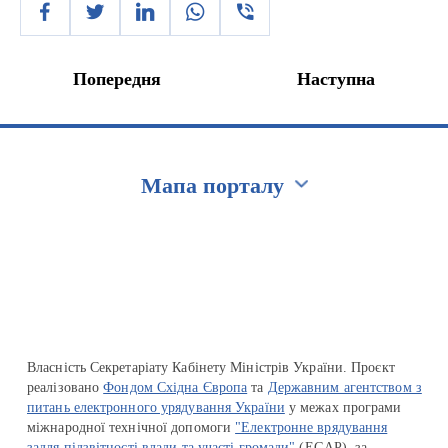
Попередня
Наступна
Мапа порталу
Перейти на сайт Ukraine.ua
Власність Секретаріату Кабінету Міністрів України. Проєкт
реалізовано
Фондом Східна Європа
та
Державним агентством з
питань електронного урядування України
у межах програми
міжнародної технічної допомоги
"Електронне врядування
задля підзвітності влади та участі громади"
(EGAP), за