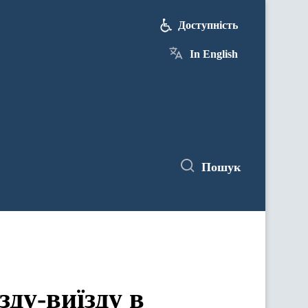
Доступність
In English
Пошук
зду-виїзду в