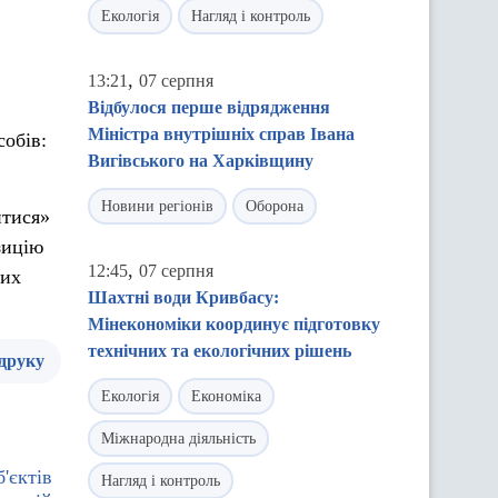
Екологія
Нагляд і контроль
,
13:21
07 серпня
Відбулося перше відрядження
Міністра внутрішніх справ Івана
собів:
Вигівського на Харківщину
Новини регіонів
Оборона
итися»
зицію
,
12:45
07 серпня
них
Шахтні води Кривбасу:
Мінекономіки координує підготовку
технічних та екологічних рішень
 друку
Екологія
Економіка
Міжнародна діяльність
'єктів
Нагляд і контроль