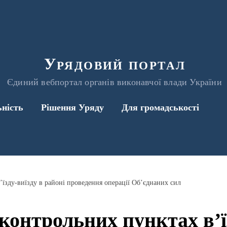
Урядовий портал
Єдиний вебпортал органів виконавчої влади України
ьність
Рішення Уряду
Для громадськості
’їзду-виїзду в районі проведення операції Об’єднаних сил
контрольних пунктах в’ї