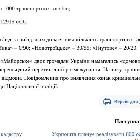
а 1000 транспортних засобів;
12915 осіб.
’їзд та виїзд знаходилася така кількість транспортних за
нка» – 0/90; «Новотроїцьке» – 30/55; «Гнутове» – 20/20.
«Майорське» двоє громадян України намагались «домов
перешкодний перетин лінії розмежування. На таку пропо
 відмови. Повідомлення про виявлення ознак криміналь
о Національної поліції.
Версія для
Наступна
 кадастру
Укрпошта планує реалізувати 800 об