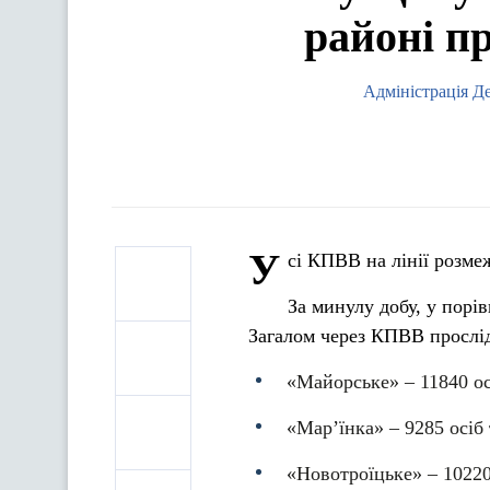
районі п
Адміністрація Д
У
сі КПВВ на лінії розм
За минулу добу, у порі
Загалом через КПВВ просліду
«Майорське» – 11840 ос
«Мар’їнка» – 9285 осіб 
«Новотроїцьке» – 10220