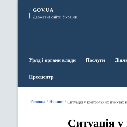
до
основного
GOV.UA
вмісту
Державні сайти України
Уряд і органи влади
Послуги
Діял
Пресцентр
Головна
Новини
Ситуація у контрольних пунктах в
Ситуація у 