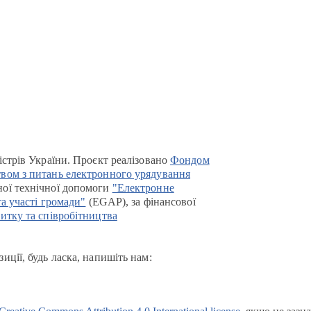
істрів України. Проєкт реалізовано
Фондом
вом з питань електронного урядування
ої технічної допомоги
"Електронне
та участі громади"
(EGAP), за фінансової
итку та співробітництва
иції, будь ласка, напишіть нам: