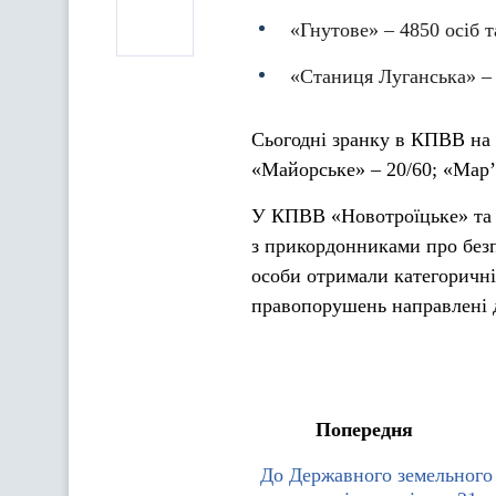
«Гнутове» – 4850 осіб т
«Станиця Луганська» – 
Сьогодні зранку в КПВВ на в
«Майорське» – 20/60; «Мар’ї
У КПВВ «Новотроїцьке» та 
з прикордонниками про без
особи отримали категоричні
правопорушень направлені д
Попередня
До Державного земельного