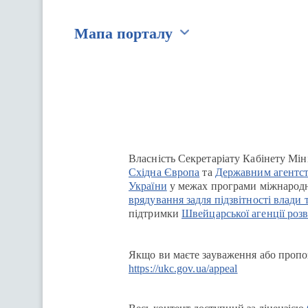
Мапа порталу
Перейти на сайт Ukraine.ua
Власність Секретаріату Кабінету Мін
Східна Європа
та
Державним агентст
України
у межах програми міжнародн
врядування задля підзвітності влади 
підтримки
Швейцарської агенції розв
Якщо ви маєте зауваження або пропоз
https://ukc.gov.ua/appeal