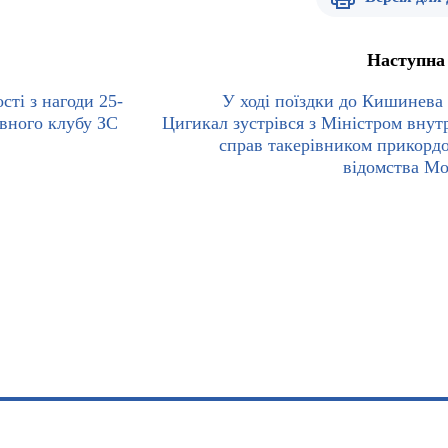
Наступна
сті з нагоди 25-
У ході поїздки до Кишинева
вного клубу ЗС
Цигикал зустрівся з Міністром внут
справ такерівником прикорд
відомства М