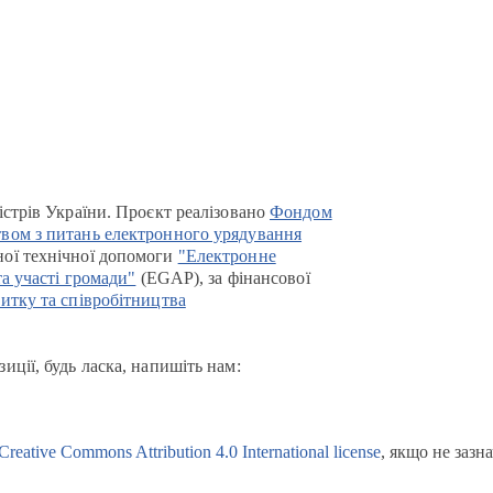
істрів України. Проєкт реалізовано
Фондом
вом з питань електронного урядування
ої технічної допомоги
"Електронне
та участі громади"
(EGAP), за фінансової
итку та співробітництва
иції, будь ласка, напишіть нам:
Creative Commons Attribution 4.0 International license
, якщо не зазн