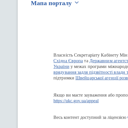
Мапа порталу
Перейти на сайт Ukraine.ua
Власність Секретаріату Кабінету Мін
Східна Європа
та
Державним агентст
України
у межах програми міжнародн
врядування задля підзвітності влади 
підтримки
Швейцарської агенції розв
Якщо ви маєте зауваження або пропоз
https://ukc.gov.ua/appeal
Весь контент доступний за ліцензією