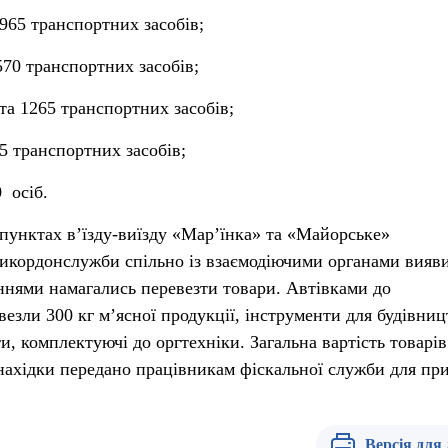
965 транспортних засобів;
570 транспортних засобів;
та 1265 транспортних засобів;
5 транспортних засобів;
 осіб.
пунктах в’їзду-виїзду «Мар’їнка» та «Майорське»
икордонслужби спільно із взаємодіючими органами вияв
ннями намагались перевезти товари. Автівками до
везли 300 кг м’ясної продукції, інструменти для будівниц
, комплектуючі до оргтехніки. Загальна вартість товарів
Знахідки передано працівникам фіскальної служби для пр
Версія для