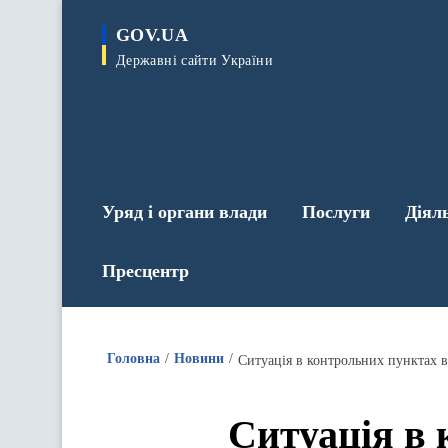
до
основного
GOV.UA
вмісту
Державні сайти України
Уряд і органи влади
Послуги
Діял
Пресцентр
Головна
Новини
Ситуація в контрольних пунктах в
Ситуація в 