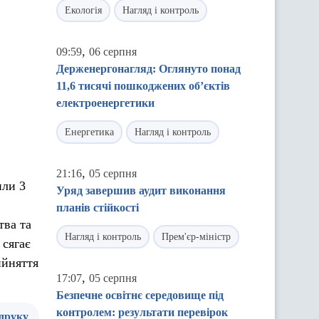
Екологія
Нагляд і контроль
,
09:59
06 серпня
Держенергонагляд: Оглянуто понад
11,6 тисячі пошкоджених об’єктів
електроенергетики
Енергетика
Нагляд і контроль
,
21:16
05 серпня
или 3
Уряд завершив аудит виконання
планів стійкості
тва та
Нагляд і контроль
Прем'єр-міністр
 сягає
ийняття
,
17:07
05 серпня
Безпечне освітнє середовище під
контролем: результати перевірок
 друку