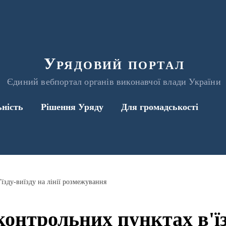
Урядовий портал
Єдиний вебпортал органів виконавчої влади України
ьність
Рішення Уряду
Для громадськості
'їзду-виїзду на лінії розмежування
контрольних пунктах в'їз