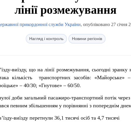
лінії розмежування
Державної прикордонної служби України
, опубліковано 27 січня 
Нагляд і контроль
Новини регіонів
їзду-виїзду, що на лінії розмежування, сьогодні зранку н
 така кількість транспортних засобів: «Майорське» –
оїцьке» – 40/30; «Гнутове» – 60/50.
улої доби загальний пасажиро-транспортний потік через
вся певним збільшенням у порівнянні з попереднім днем
їзду-виїзду перетнули 36,1 тисячі осіб та 4,7 тисячі