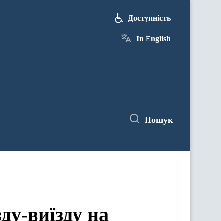
Доступність
In English
Пошук
ду-виїзду на