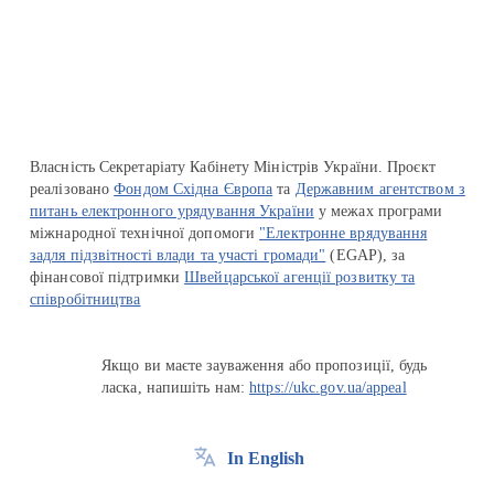
Перейти на сайт Ukraine.ua
Власність Секретаріату Кабінету Міністрів України. Проєкт
реалізовано
Фондом Східна Європа
та
Державним агентством з
питань електронного урядування України
у межах програми
міжнародної технічної допомоги
"Електронне врядування
задля підзвітності влади та участі громади"
(EGAP), за
фінансової підтримки
Швейцарської агенції розвитку та
співробітництва
Якщо ви маєте зауваження або пропозиції, будь
ласка, напишіть нам:
https://ukc.gov.ua/appeal
In English