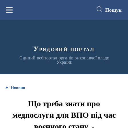
до
основного
Пошук
вмісту
Меню
Урядовий портал
Єдиний вебпортал органів виконавчої влади
України
Новини
Що треба знати про
медпослуги для ВПО під час
воєнного стану, -