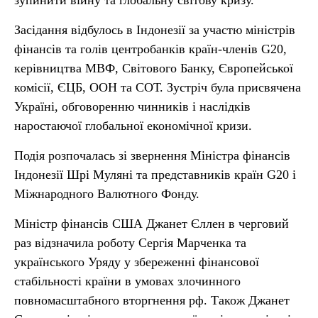
зупинити війну та глобальну світову кризу.
Засідання відбулось в Індонезії за участю міністрів
фінансів та голів центробанків країн-членів G20,
керівництва МВФ, Світового Банку, Європейської
комісії, ЄЦБ, ООН та СОТ. Зустріч була присвячена
Україні, обговоренню чинників і наслідків
наростаючої глобальної економічної кризи.
Подія розпочалась зі звернення Міністра фінансів
Індонезії Шрі Муляні та представників країн G20 і
Міжнародного Валютного Фонду.
Міністр фінансів США Джанет Єллен в черговий
раз відзначила роботу Сергія Марченка та
українського Уряду у збереженні фінансової
стабільності країни в умовах злочинного
повномасштабного вторгнення рф. Також Джанет