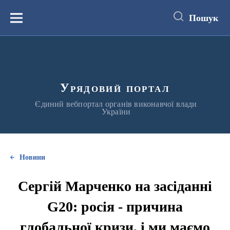
до
основного
Пошук
вмісту
Меню
Урядовий портал
Єдиний вебпортал органів виконавчої влади
України
Новини
Сергій Марченко на засіданні
G20: росія - причина
глобальної кризи, і ми маємо