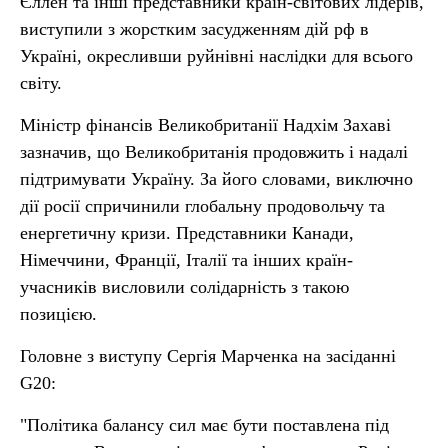
Єллен та інші представники країн-світових лідерів,
виступили з жорстким засудженням дій рф в
Україні, окресливши руйнівні наслідки для всього
світу.
Міністр фінансів Великобританії Надхім Захаві
зазначив, що Великобританія продовжить і надалі
підтримувати Україну. За його словами, виключно
дії росії спричинили глобальну продовольчу та
енергетичну кризи. Представники Канади,
Німеччини, Франції, Італії та інших країн-
учасників висловили солідарність з такою
позицією.
Головне з виступу Сергія Марченка на засіданні
G20:
"Політика балансу сил має бути поставлена під