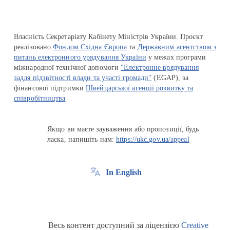
Власність Секретаріату Кабінету Міністрів України. Проєкт
реалізовано
Фондом Східна Європа
та
Державним агентством з
питань електронного урядування України
у межах програми
міжнародної технічної допомоги
"Електронне врядування
задля підзвітності влади та участі громади"
(EGAP), за
фінансової підтримки
Швейцарської агенції розвитку та
співробітництва
Якщо ви маєте зауваження або пропозиції, будь
ласка, напишіть нам:
https://ukc.gov.ua/appeal
In English
Весь контент доступний за ліцензією
Creative