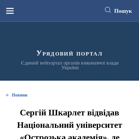
до
основного
Пошук
вмісту
Меню
Урядовий портал
Єдиний вебпортал органів виконавчої влади
України
Новини
Сергій Шкарлет відвідав
Національний університет
«Острозька академія», де