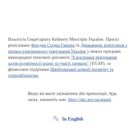
Власність Секретаріату Кабінету Міністрів України. Проєкт
реалізовано
Фондом Східна Європа
та
Державним агентством з
питань електронного урядування України
у межах програми
міжнародної технічної допомоги
"Електронне врядування
задля підзвітності влади та участі громади"
(EGAP), за
фінансової підтримки
Швейцарської агенції розвитку та
співробітництва
Якщо ви маєте зауваження або пропозиції, будь
ласка, напишіть нам:
https://ukc.gov.ua/appeal
In English