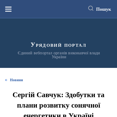
до
основного
Пошук
вмісту
Меню
Урядовий портал
Єдиний вебпортал органів виконавчої влади
України
Новини
Сергій Савчук: Здобутки та
плани розвитку сонячної
енергетики в Україні