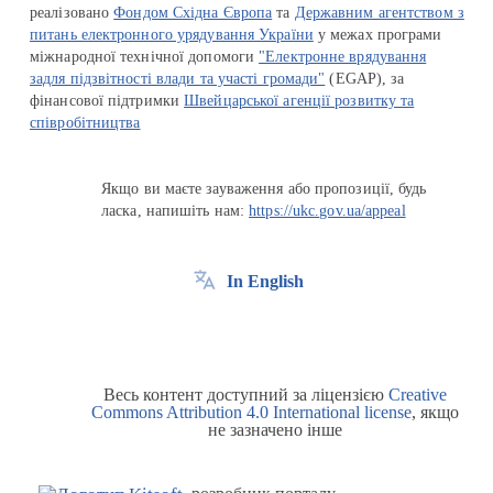
реалізовано
Фондом Східна Європа
та
Державним агентством з
питань електронного урядування України
у межах програми
міжнародної технічної допомоги
"Електронне врядування
задля підзвітності влади та участі громади"
(EGAP), за
фінансової підтримки
Швейцарської агенції розвитку та
співробітництва
Якщо ви маєте зауваження або пропозиції, будь
ласка, напишіть нам:
https://ukc.gov.ua/appeal
In English
Весь контент доступний за ліцензією
Creative
Commons Attribution 4.0 International license
, якщо
не зазначено інше