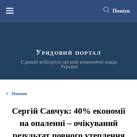
до
основного
Пошук
вмісту
Меню
Урядовий портал
Єдиний вебпортал органів виконавчої влади
України
Новини
Сергій Савчук: 40% економії
на опаленні – очікуваний
результат повного утеплення