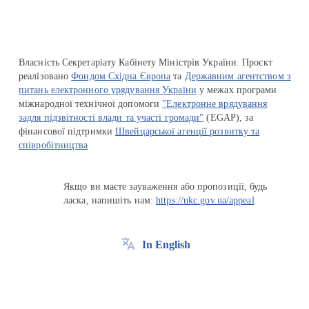
Власність Секретаріату Кабінету Міністрів України. Проєкт
реалізовано
Фондом Східна Європа
та
Державним агентством з
питань електронного урядування України
у межах програми
міжнародної технічної допомоги
"Електронне врядування
задля підзвітності влади та участі громади"
(EGAP), за
фінансової підтримки
Швейцарської агенції розвитку та
співробітництва
Якщо ви маєте зауваження або пропозиції, будь
ласка, напишіть нам:
https://ukc.gov.ua/appeal
In English