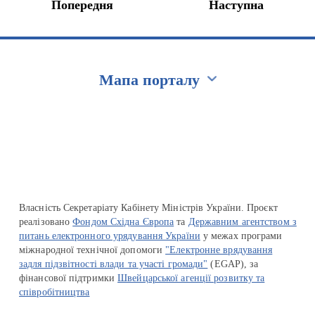
Попередня
Наступна
Мапа порталу
Перейти на сайт Ukraine.ua
Власність Секретаріату Кабінету Міністрів України. Проєкт
реалізовано
Фондом Східна Європа
та
Державним агентством з
питань електронного урядування України
у межах програми
міжнародної технічної допомоги
"Електронне врядування
задля підзвітності влади та участі громади"
(EGAP), за
фінансової підтримки
Швейцарської агенції розвитку та
співробітництва