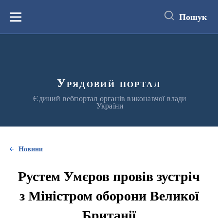
до
основного
Пошук
вмісту
Меню
Урядовий портал
Єдиний вебпортал органів виконавчої влади
України
Новини
Рустем Умєров провів зустріч
з Міністром оборони Великої
Британії