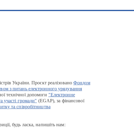
істрів України. Проєкт реалізовано
Фондом
вом з питань електронного урядування
ої технічної допомоги
"Електронне
та участі громади"
(EGAP), за фінансової
итку та співробітництва
иції, будь ласка, напишіть нам: