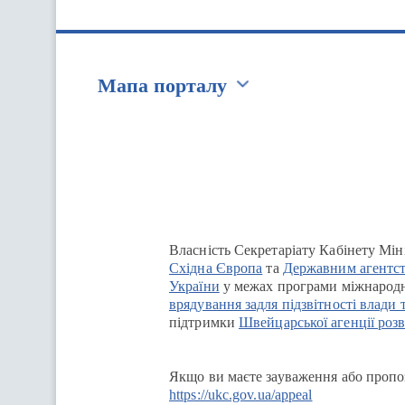
Мапа порталу
Перейти на сайт Ukraine.ua
Власність Секретаріату Кабінету Мін
Східна Європа
та
Державним агентст
України
у межах програми міжнародн
врядування задля підзвітності влади 
підтримки
Швейцарської агенції розв
Якщо ви маєте зауваження або пропоз
https://ukc.gov.ua/appeal