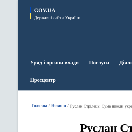
до
основного
GOV.UA
вмісту
Державні сайти України
Уряд і органи влади
Послуги
Діял
Пресцентр
Головна
Новини
Руслан Стрілець: Сума шкоди укра
Руслан С