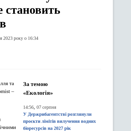
же становить
ів
я 2023 року о 16:34
лля та
За темою
mist –
«Екологія»
.
,
14:56
07 серпня
У Держрибагентстві розглянули
я
проєкти лімітів вилучення водних
річними
біоресурсів на 2027 рік