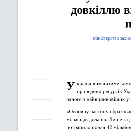
довкіллю ві
п
Міністерство захис
У
країна вимагатиме комп
природних ресурсів Укр
одного з найвпливовіших у с
«Основну частину обраховани
мільярдів доларів. Лише за 
потрапило понад 42 мільйон