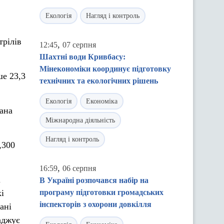
Екологія
Нагляд і контроль
трілів
,
12:45
07 серпня
Шахтні води Кривбасу:
Мінекономіки координує підготовку
ше 23,3
технічних та екологічних рішень
Екологія
Економіка
дана
Міжнародна діяльність
Нагляд і контроль
,300
,
16:59
06 серпня
і
В Україні розпочався набір на
і
програму підготовки громадських
інспекторів з охорони довкілля
ані
аджує