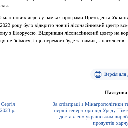
лля.
0 млн нових дерев у рамках програми Президента Україн
і 2022 року було відкрито новий лісонасіннєвий центр всь
дону з Білоруссю. Відкривши лісонасіннєвий центр на кор
що не боїмося, і що перемога буде за нами», - наголосив
Версія для
Наступна
 Сергія
За співпраці з Мінагрополітики 
2023 р.
перші генератори від Уряду Нім
доставлено українським виро
продуктів харч