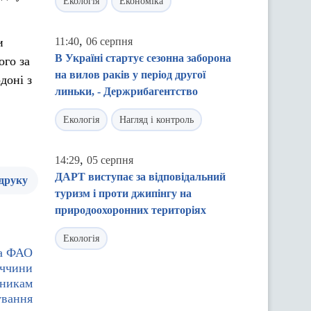
Екологія
Економіка
,
и
11:40
06 серпня
В Україні стартує сезонна заборона
ого за
на вилов раків у період другої
доні з
линьки, - Держрибагентство
Екологія
Нагляд і контроль
,
14:29
05 серпня
ДАРТ виступає за відповідальний
 друку
туризм і проти джипінгу на
природоохоронних територіях
Екологія
та ФАО
еччини
бникам
ування