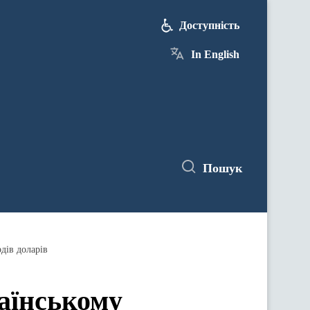
Доступність
In English
Пошук
дів доларів
аїнському