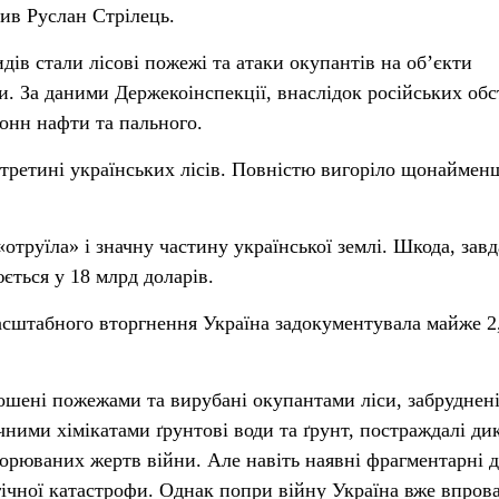
чив Руслан Стрілець.
в стали лісові пожежі та атаки окупантів на об’єкти
. За даними Держекоінспекції, внаслідок російських обс
тонн нафти та пального.
третині українських лісів. Повністю вигоріло щонаймен
«отруїла» і значну частину української землі. Шкода, зав
ється у 18 млрд доларів.
асштабного вторгнення Україна задокументувала майже 2
ошені пожежами та вирубані окупантами ліси, забруднен
ними хімікатами ґрунтові води та ґрунт, постраждалі дик
ворюваних жертв війни. Але навіть наявні фрагментарні д
ічної катастрофи. Однак попри війну Україна вже впров