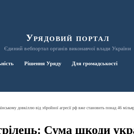
Урядовий портал
Єдиний вебпортал органів виконавчої влади України
ьність
Рішення Уряду
Для громадськості
їнському довкіллю від збройної агресії рф вже становить понад 46 мільяр
трілець: Сума шкоди укр