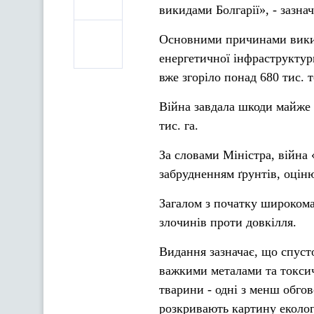
викидами Болгарії», - зазна
Основними причинами викиді
енергетичної інфраструктури
вже згоріло понад 680 тис. 
Війна завдала шкоди майже 
тис. га.
За словами Міністра, війна 
забрудненням ґрунтів, оціню
Загалом з початку широком
злочинів проти довкілля.
Видання зазначає, що спуст
важкими металами та токсич
тварини - одні з менш обго
розкривають картину еколог