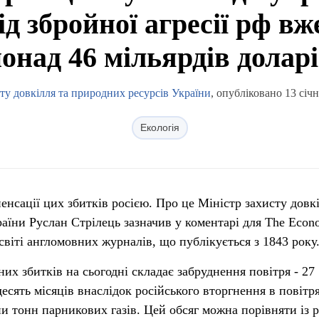
д збройної агресії рф в
онад 46 мільярдів долар
ту довкілля та природних ресурсів України
, опубліковано 13 січн
Екологія
енсації цих збитків росією. Про це Міністр захисту довкі
аїни Руслан Стрілець зазначив у коментарі для The Econo
віті англомовних журналів, що публікується з 1843 року
х збитків на сьогодні складає забруднення повітря - 27
десять місяців внаслідок російського вторгнення в повітр
и тонн парникових газів. Цей обсяг можна порівняти із 