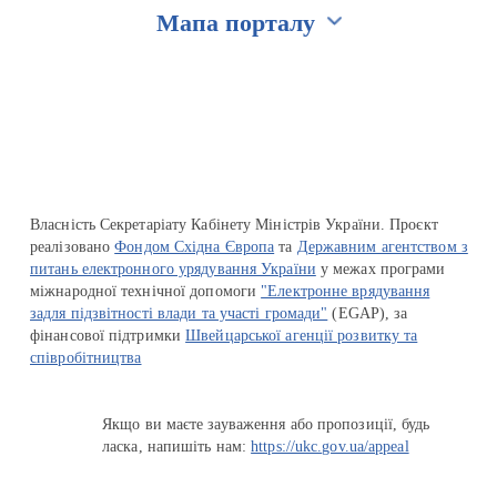
Мапа порталу
Перейти на сайт Ukraine.ua
Власність Секретаріату Кабінету Міністрів України. Проєкт
реалізовано
Фондом Східна Європа
та
Державним агентством з
питань електронного урядування України
у межах програми
міжнародної технічної допомоги
"Електронне врядування
задля підзвітності влади та участі громади"
(EGAP), за
фінансової підтримки
Швейцарської агенції розвитку та
співробітництва
Якщо ви маєте зауваження або пропозиції, будь
ласка, напишіть нам:
https://ukc.gov.ua/appeal