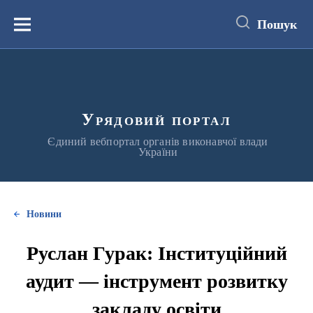
до
основного
Пошук
вмісту
Меню
Урядовий портал
Єдиний вебпортал органів виконавчої влади
України
Новини
Руслан Гурак: Інституційний
аудит — інструмент розвитку
закладу освіти