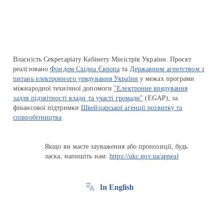
Власність Секретаріату Кабінету Міністрів України. Проєкт
реалізовано
Фондом Східна Європа
та
Державним агентством з
питань електронного урядування України
у межах програми
міжнародної технічної допомоги
"Електронне врядування
задля підзвітності влади та участі громади"
(EGAP), за
фінансової підтримки
Швейцарської агенції розвитку та
співробітництва
Якщо ви маєте зауваження або пропозиції, будь
ласка, напишіть нам:
https://ukc.gov.ua/appeal
In English