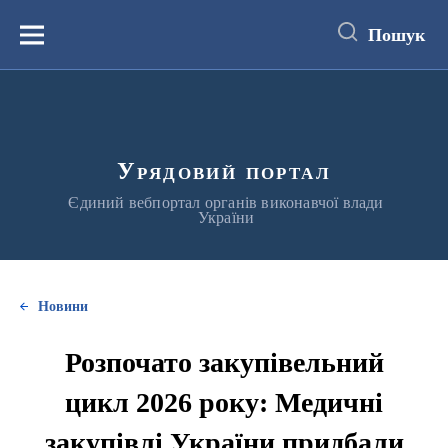
до
основного
Пошук
вмісту
Меню
Урядовий портал
Єдиний вебпортал органів виконавчої влади
України
Новини
Розпочато закупівельний
цикл 2026 року: Медичні
закупівлі України придбали