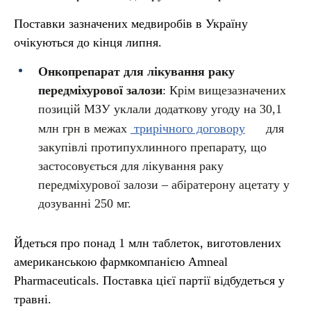
Поставки зазначених медвиробів в Україну
очікуються до кінця липня.
Онкопрепарат для лікування раку
передміхурової залози
: Крім вищезазначених
позицій МЗУ уклали додаткову угоду на 30,1
млн грн в межах
трирічного договору
для
закупівлі протипухлинного препарату, що
застосовується для лікування раку
передміхурової залози – абіратерону ацетату у
дозуванні 250 мг.
Йдеться про понад 1 млн таблеток, виготовлених
американською фармкомпанією Amneal
Pharmaceuticals. Поставка цієї партії відбудеться у
травні.