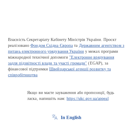
Перейти на сайт Ukraine.ua
Власність Секретаріату Кабінету Міністрів України. Проєкт
реалізовано
Фондом Східна Європа
та
Державним агентством з
питань електронного урядування України
у межах програми
міжнародної технічної допомоги
"Електронне врядування
задля підзвітності влади та участі громади"
(EGAP), за
фінансової підтримки
Швейцарської агенції розвитку та
співробітництва
Якщо ви маєте зауваження або пропозиції, будь
ласка, напишіть нам:
https://ukc.gov.ua/appeal
In English