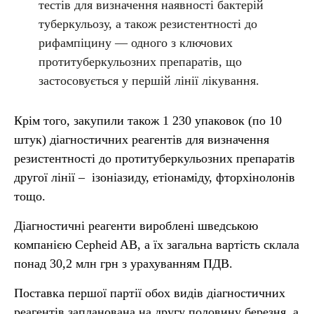
тестів для визначення наявності бактерій
туберкульозу, а також резистентності до
рифампіцину — одного з ключових
протитуберкульозних препаратів, що
застосовується у першій лінії лікування.
Крім того, закупили також 1 230 упаковок (по 10
штук) діагностичних реагентів для визначення
резистентності до протитуберкульозних препаратів
другої лінії – ізоніазиду, етіонаміду, фторхінолонів
тощо.
Діагностичні реагенти вироблені шведською
компанією Cepheid AB, а їх загальна вартість склала
понад 30,2 млн грн з урахуванням ПДВ.
Поставка першої партії обох видів діагностичних
реагентів запланована на другу половину березня, а