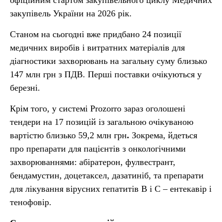
офіційним стартом закупівельного циклу Медичних
закупівель України на 2026 рік.
Станом на сьогодні вже придбано 24 позиції
медичних виробів і витратних матеріалів для
діагностики захворювань на загальну суму близько
147 млн грн з ПДВ. Перші поставки очікуються у
березні.
Крім того, у системі Prozorro зараз оголошені
тендери на
17 позицій із загальною очікуваною
вартістю близько 59,2 млн грн
.
Зокрема, йдеться
про препарати для пацієнтів з онкологічними
захворюваннями: абіратерон, фулвестрант,
бендамустин, доцетаксел, дазатиніб, та препарати
для лікування вірусних гепатитів В і С – ентекавір і
тенофовір.