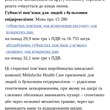
решта очікується до кінця липня.
Губчасті пов’язки для людей з бульозним
епідермолізом
: Мова про 15 280
губчастих пов'язок для відведення ексудату для
відкритих ран
на понад 29,9 млн грн з ПДВ та 16 755 штук
абсорбуючих губчастих пов’язок з м’якого
силікону для відкритих ран
на понад 32,1 млн грн з ПДВ.
Ці стерильні пов’язки виробництва шведської
компанії Mölnlycke Health Care призначені для
людей із бульозним епідермолізом — рідкісним
генетичним захворюванням, при якому на шкірі та
слизових оболонках виникають пухирі – спонтанно
або через незначні механічні травми, через що
виникають рани та відшарування шкіри.