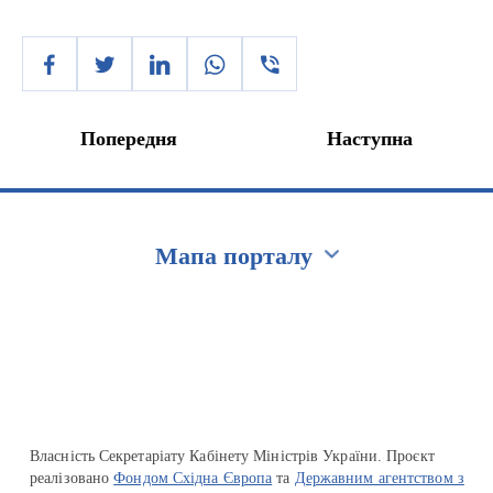
Попередня
Наступна
Мапа порталу
Перейти на сайт Ukraine.ua
Власність Секретаріату Кабінету Міністрів України. Проєкт
реалізовано
Фондом Східна Європа
та
Державним агентством з