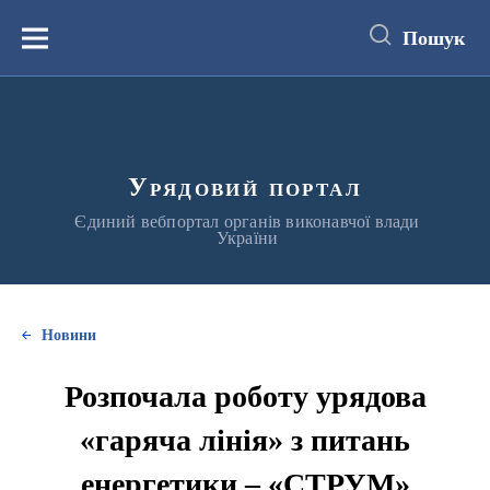
до
основного
Пошук
вмісту
Меню
Урядовий портал
Єдиний вебпортал органів виконавчої влади
України
Новини
Розпочала роботу урядова
«гаряча лінія» з питань
енергетики – «СТРУМ»