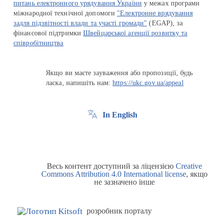
питань електронного урядування України
у межах програми
міжнародної технічної допомоги
"Електронне врядування
задля підзвітності влади та участі громади"
(EGAP), за
фінансової підтримки
Швейцарської агенції розвитку та
співробітництва
Якщо ви маєте зауваження або пропозиції, будь
ласка, напишіть нам:
https://ukc.gov.ua/appeal
In English
Весь контент доступний за ліцензією
Creative
Commons Attribution 4.0 International license
, якщо
не зазначено інше
розробник порталу