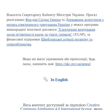
Власність Секретаріату Кабінету Міністрів України. Проєкт
реалізовано
Фондом Східна Європа
та
Державним агентством з
питань електронного урядування України
у межах програми
міжнародної технічної допомоги
"Електронне врядування
задля підзвітності влади та участі громади"
(EGAP), за
фінансової підтримки
Швейцарської агенції розвитку та
співробітництва
Якщо ви маєте зауваження або пропозиції, будь
ласка, напишіть нам:
https://ukc.gov.ua/appeal
In English
Весь контент доступний за ліцензією
Creative
Commons Attribution 4.0 International license
, якщо