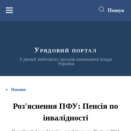
до
основного
Пошук
вмісту
Меню
Урядовий портал
Єдиний вебпортал органів виконавчої влади
України
Новини
Роз'яснення ПФУ: Пенсія по
інвалідності