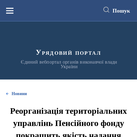
до
основного
Пошук
вмісту
Меню
Урядовий портал
Єдиний вебпортал органів виконавчої влади
України
Новини
Реорганізація територіальних
управлінь Пенсійного фонду
покращить якість надання