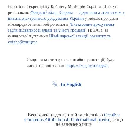
Власність Секретаріату Кабінету Міністрів України. Проєкт
реалізовано
Фондом Східна Європа
та
Державним агентством з
питань електронного урядування України
у межах програми
міжнародної технічної допомоги
"Електронне врядування
задля підзвітності влади та участі громади"
(EGAP), за
фінансової підтримки
Швейцарської агенції розвитку та
співробітництва
Якщо ви маєте зауваження або пропозиції, будь
ласка, напишіть нам:
https://ukc.gov.ua/appeal
In English
Весь контент доступний за ліцензією
Creative
Commons Attribution 4.0 International license
, якщо
не зазначено інше